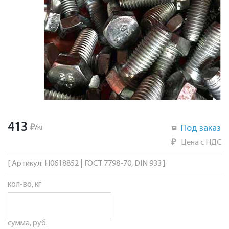
413
₽
/
кг
Под заказ
₽
Цена с НДС
[ Артикул: Н0618852 | ГОСТ 7798-70, DIN 933 ]
кол-во, кг
сумма, руб.