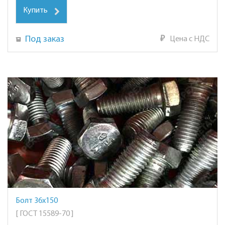
Купить
Под заказ
₽
Цена с НДС
Болт 36х150
[ ГОСТ 15589-70 ]