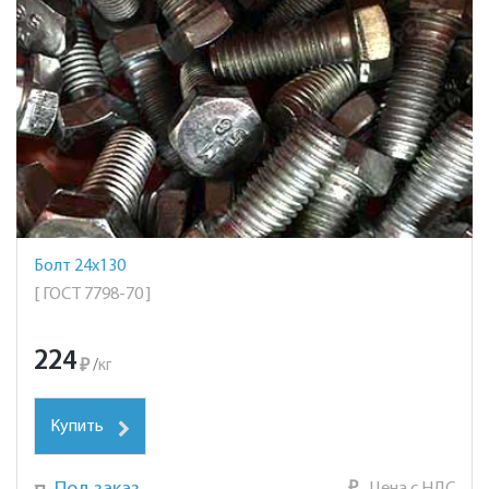
Болт 24х130
[ ГОСТ 7798-70 ]
224
₽
/
кг
Купить