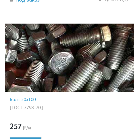
Под заказ
₽
Цена с НДС
Болт 20х100
[ ГОСТ 7798-70 ]
257
₽
/
кг