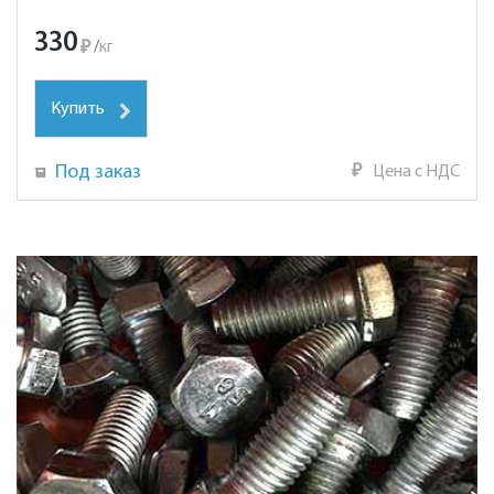
330
₽
/
кг
Купить
Под заказ
₽
Цена с НДС