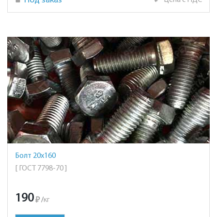
Под заказ
₽
Цена с НДС
Болт 20х160
[ ГОСТ 7798-70 ]
190
₽
/
кг