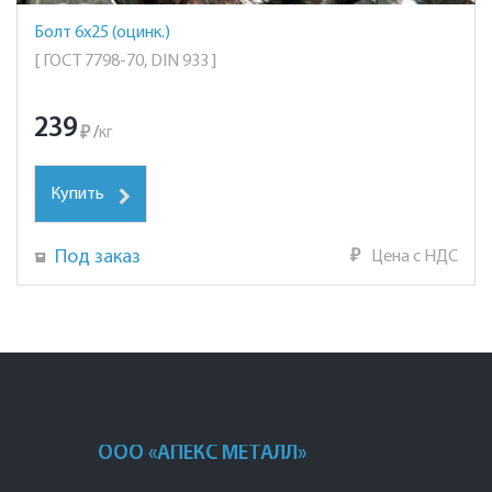
Болт 6х25 (оцинк.)
[ ГОСТ 7798-70, DIN 933 ]
239
₽
/
кг
Купить
Под заказ
₽
Цена с НДС
ООО «АПЕКС МЕТАЛЛ»