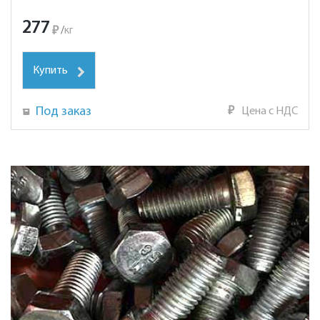
277
₽
/
кг
Купить
Под заказ
₽
Цена с НДС