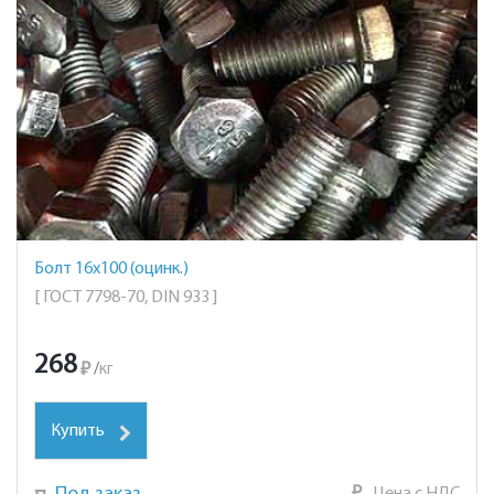
Болт 16х100 (оцинк.)
[ ГОСТ 7798-70, DIN 933 ]
268
₽
/
кг
Купить