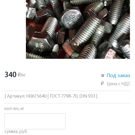
340
₽
/
кг
Под заказ
₽
Цена с НДС
[ Артикул: Н0615640 | ГОСТ 7798-70, DIN 933 ]
кол-во, кг
сумма, руб.