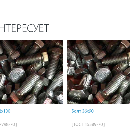
НТЕРЕСУЕТ
2х130
Болт 36х90
7798-70 ]
[ ГОСТ 15589-70 ]