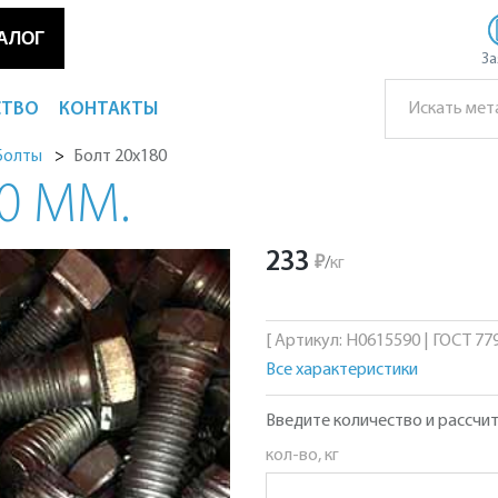
АЛОГ
За
СТВО
КОНТАКТЫ
Болт 20х180
Болты
0 ММ.
233
₽
/
кг
[ Артикул: Н0615590 | ГОСТ 779
Все характеристики
Введите количество и рассчит
кол-во, кг