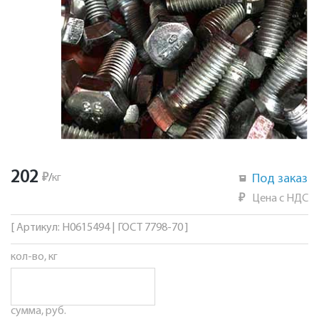
202
₽
/
кг
Под заказ
₽
Цена с НДС
[ Артикул: Н0615494 | ГОСТ 7798-70 ]
кол-во, кг
сумма, руб.