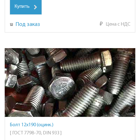
Купить
Под заказ
₽
Цена с НДС
Болт 12х190 (оцинк.)
[ ГОСТ 7798-70, DIN 933 ]