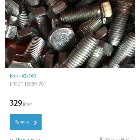
Болт 42х160
[ ГОСТ 15589-70 ]
329
₽
/
кг
Купить