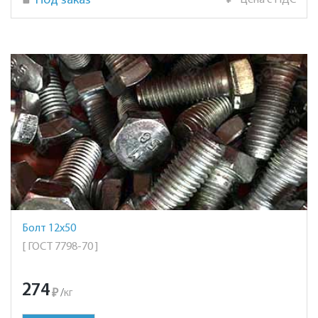
Под заказ
₽
Цена с НДС
Болт 12х50
[ ГОСТ 7798-70 ]
274
₽
/
кг