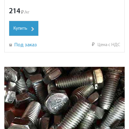
214
₽
/
кг
Купить
Под заказ
₽
Цена с НДС