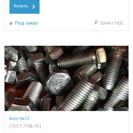
Купить
Под заказ
₽
Цена с НДС
Болт 6х12
[ ГОСТ 7798-70 ]