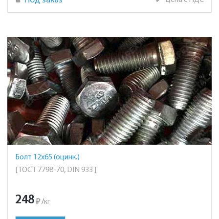
Под заказ
₽
Цена с НДС
Болт 12х65 (оцинк.)
[ ГОСТ 7798-70, DIN 933 ]
248
₽
/
кг