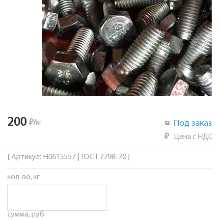
200
₽
/
кг
Под заказ
₽
Цена с НДС
[ Артикул: Н0615557 | ГОСТ 7798-70 ]
кол-во, кг
сумма, руб.