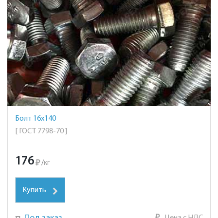
Болт 16х140
[ ГОСТ 7798-70 ]
176
₽
/
кг
Купить