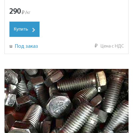
290
₽
/
кг
Купить
Под заказ
₽
Цена с НДС