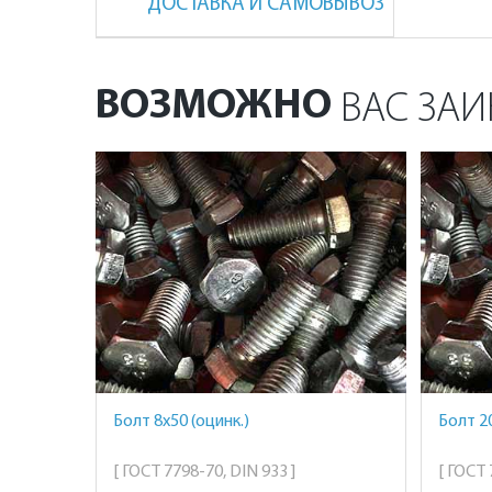
ДОСТАВКА И САМОВЫВОЗ
ВОЗМОЖНО
ВАС ЗАИ
Болт 8х50 (оцинк.)
Болт 2
[ ГОСТ 7798-70, DIN 933 ]
[ ГОСТ 