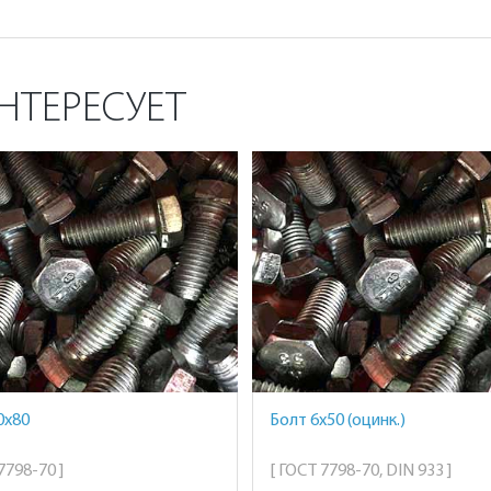
НТЕРЕСУЕТ
0х80
Болт 6х50 (оцинк.)
7798-70 ]
[ ГОСТ 7798-70, DIN 933 ]