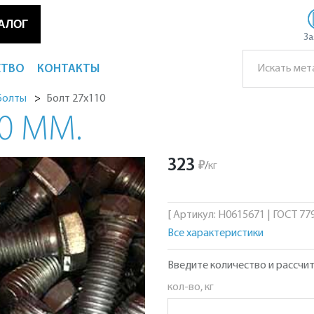
АЛОГ
За
СТВО
КОНТАКТЫ
Болт 27х110
Болты
0 ММ.
323
₽
/
кг
[ Артикул: Н0615671 | ГОСТ 779
Все характеристики
Введите количество и рассчит
кол-во, кг