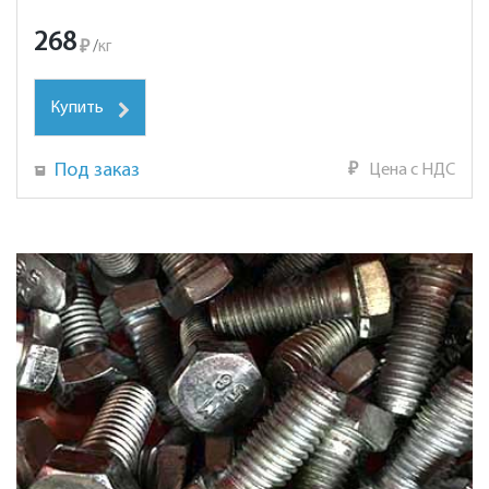
268
₽
/
кг
Купить
Под заказ
₽
Цена с НДС