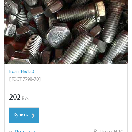
Болт 16х120
[ ГОСТ 7798-70 ]
202
₽
/
кг
Купить