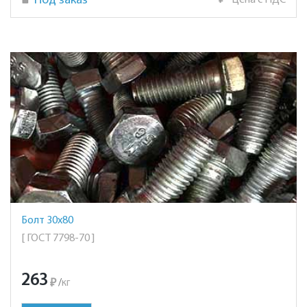
Под заказ
₽
Цена с НДС
Болт 30х80
[ ГОСТ 7798-70 ]
263
₽
/
кг