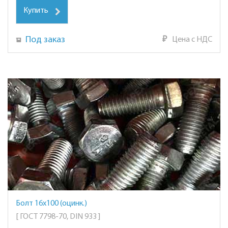
Купить
Под заказ
₽
Цена с НДС
Болт 16х100 (оцинк.)
[ ГОСТ 7798-70, DIN 933 ]