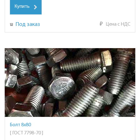
Купить
Под заказ
₽
Цена с НДС
Болт 8х80
[ ГОСТ 7798-70 ]