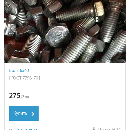
Болт 6х40
[ ГОСТ 7798-70 ]
275
₽
/
кг
Купить