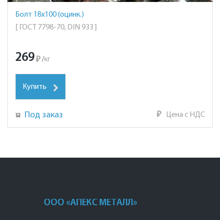
Болт 18х100 (оцинк.)
[ ГОСТ 7798-70, DIN 933 ]
269
₽
/
кг
Купить
Под заказ
₽
Цена с НДС
ООО «АПЕКС МЕТАЛЛ»