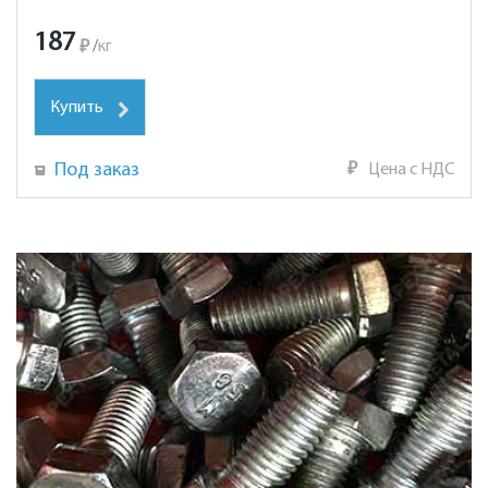
187
₽
/
кг
Купить
Под заказ
₽
Цена с НДС