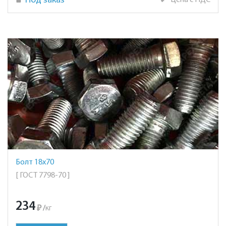
Под заказ
₽
Цена с НДС
Болт 18х70
[ ГОСТ 7798-70 ]
234
₽
/
кг