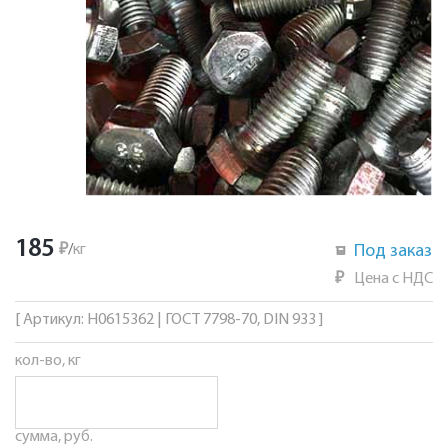
185
₽
/
кг
Под заказ
₽
Цена с НДС
[ Артикул: Н0615362 | ГОСТ 7798-70, DIN 933 ]
кол-во, кг
сумма, руб.