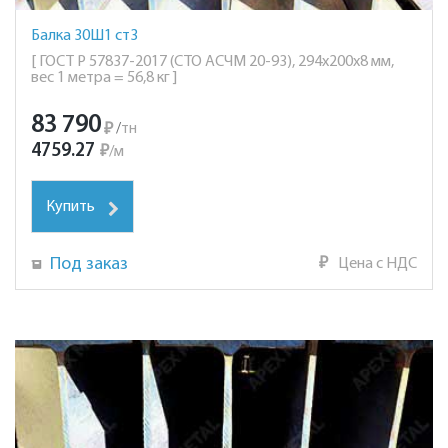
Балка 30Ш1 ст3
[ ГОСТ Р 57837-2017 (СТО АСЧМ 20-93), 294х200х8 мм,
вес 1 метра = 56,8 кг ]
83 790
₽
/
тн
4759.27
₽
/
м
Купить
Под заказ
₽
Цена с НДС