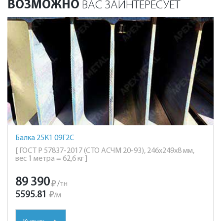
ВОЗМОЖНО
ВАС ЗАИНТЕРЕСУЕТ
Балка 25К1 09Г2С
[ ГОСТ Р 57837-2017 (СТО АСЧМ 20-93), 246х249х8 мм,
вес 1 метра = 62,6 кг ]
89 390
₽
/
тн
5595.81
₽
/
м