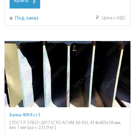
Купить
Под заказ
₽
Цена с НДС
Балка 40К4 ст3
[ ГОСТ Р 57837-2017 (СТО АСЧМ 20-93), 414х405х18 мм,
вес 1 метра = 231,9 кг ]