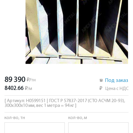
89 390
₽
/
тн
Под заказ
8402.66
₽
/
м
₽
Цена с НДС
[ Артикул: Н0599151 | ГОСТ Р 57837-2017 (СТО АСЧМ 20-93),
300х300х10 мм, вес 1 метра = 94 кг ]
кол-во, тн
кол-во, м