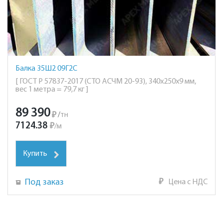
Балка 35Ш2 09Г2С
[ ГОСТ Р 57837-2017 (СТО АСЧМ 20-93), 340х250х9 мм,
вес 1 метра = 79,7 кг ]
89 390
₽
/
тн
7124.38
₽
/
м
Купить
Под заказ
₽
Цена с НДС