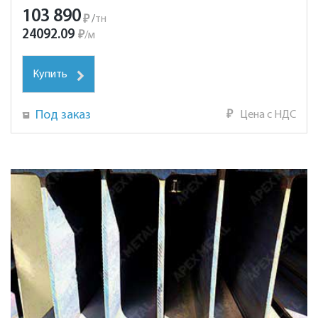
103 890
₽
/
тн
24092.09
₽
/
м
Купить
Под заказ
₽
Цена с НДС