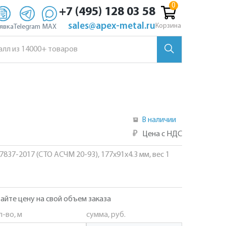
+7 (495) 128 03 58
sales@apex-metal.ru
Корзина
явка
Telegram
MAX
В наличии
₽
Цена с НДС
57837-2017 (СТО АСЧМ 20-93), 177х91х4.3 мм, вес 1
айте цену на свой объем заказа
л-во, м
сумма, руб.