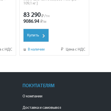
109,1 кг ]
83 290
₽
/
тн
9086.94
₽
/
м
Купить
а с НДС
В наличии
₽
Цена с НДС
ПОКУПАТЕЛЯМ
О компании
Доставка и самовывоз