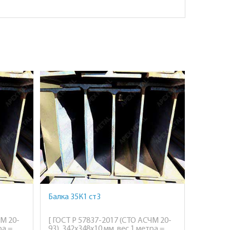
Балка 35К1 ст3
ЧМ 20-
[ ГОСТ Р 57837-2017 (СТО АСЧМ 20-
ра =
93), 342х348х10 мм, вес 1 метра =