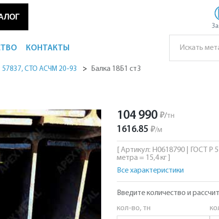
АЛОГ
За
СТВО
КОНТАКТЫ
Балка 18Б1 ст3
Р 57837, СТО АСЧМ 20-93
104 990
₽
/
тн
1616.85
₽
/
м
[ Артикул: Н0618790 | ГОСТ Р 
метра = 15,4 кг ]
Все характеристики
Введите количество и рассчит
кол-во, тн
ко