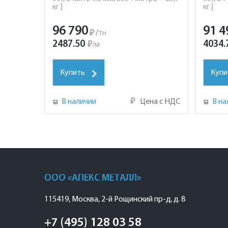
кг ]
кг ]
96 790
91 4
₽
/
тн
2487.50
4034.
₽
/
м
Купить
Купи
В наличии
₽
Цена с НДС
В на
ООО «АПЕКС МЕТАЛЛ»
115419
,
Москва
,
2-й Рощинский пр-д, д. 8
+7 (495) 128 03 58