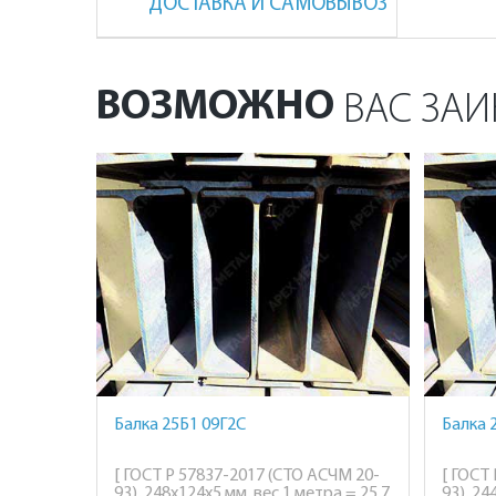
ДОСТАВКА И САМОВЫВОЗ
ВОЗМОЖНО
ВАС ЗАИ
Балка 25Б1 09Г2С
Балка 
[ ГОСТ Р 57837-2017 (СТО АСЧМ 20-
[ ГОСТ
93), 248х124х5 мм, вес 1 метра = 25,7
93), 24