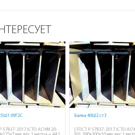
НТЕРЕСУЕТ
25Ш1 09Г2С
Балка 40Ш2 ст3
 Р 57837-2017 (СТО АСЧМ 20-
[ ГОСТ Р 57837-2017 (СТО АС
4х175х7 мм, вес 1 метра = 44,1
93), 390х300х10 мм, вес 1 мет