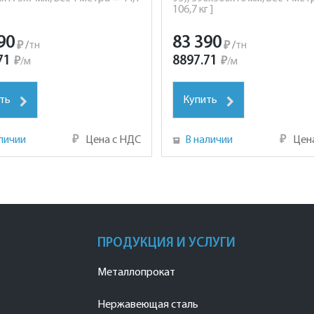
106,7 кг ]
90
83 390
₽
/
тн
₽
/
тн
71
8897.71
₽
/
м
₽
/
м
ть
Купить
личии
₽
Цена с НДС
В наличии
₽
Цен
ПРОДУКЦИЯ И УСЛУГИ
Металлопрокат
Нержавеющая сталь