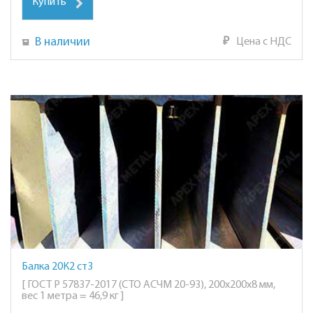
Купить
В наличии
₽
Цена с НДС
Балка 20К2 ст3
[ ГОСТ Р 57837-2017 (СТО АСЧМ 20-93), 200х200х8 мм,
вес 1 метра = 46,9 кг ]