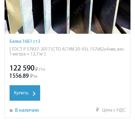
Балка 16Б1 ст3
[ ГОСТ Р 57837-2017 (СТО АСЧМ 20-93), 157х82х4 мм, вес
1 метра = 12,7 кг ]
122 590
₽
/
тн
1556.89
₽
/
м
Купить
В наличии
₽
Цена с НДС