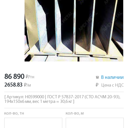
86 890
₽
/
тн
В наличии
2658.83
₽
/
м
₽
Цена с НДС
[ Артикул: Н0599000 | ГОСТ Р 57837-2017 (СТО АСЧМ 20-93),
194х150х6 мм, вес 1 метра = 30,6 кг ]
кол-во, тн
кол-во, м