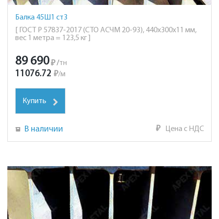
Балка 45Ш1 ст3
[ ГОСТ Р 57837-2017 (СТО АСЧМ 20-93), 440х300х11 мм,
вес 1 метра = 123,5 кг ]
89 690
₽
/
тн
11076.72
₽
/
м
Купить
В наличии
₽
Цена с НДС