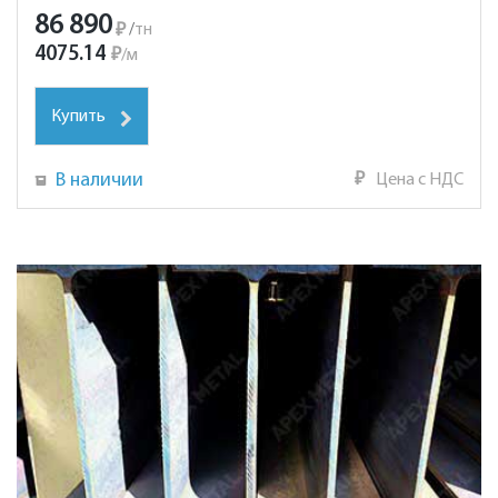
86 890
₽
/
тн
4075.14
₽
/
м
Купить
В наличии
₽
Цена с НДС