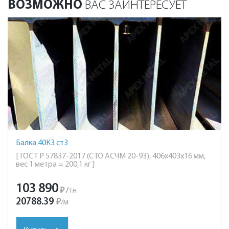
ВОЗМОЖНО
ВАС ЗАИНТЕРЕСУЕТ
Балка 40К3 ст3
[ ГОСТ Р 57837-2017 (СТО АСЧМ 20-93), 406х403х16 мм,
вес 1 метра = 200,1 кг ]
103 890
₽
/
тн
20788.39
₽
/
м