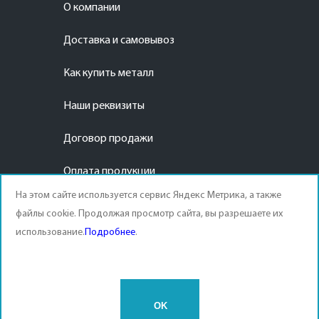
О компании
Доставка и самовывоз
Как купить металл
Наши реквизиты
Договор продажи
Оплата продукции
На этом сайте используется сервис Яндекс Метрика, а также
файлы cookie. Продолжая просмотр сайта, вы разрешаете их
использование.
Подробнее
.
© APEX METAL 2003-2026 |
Политика конфиденциальности
|
Согласие на обработку
персональных данных
|
Статьи
| This site is protected by reCAPTCHA and the Google
Privacy
Policy
and
Terms of Service
apply.
OK