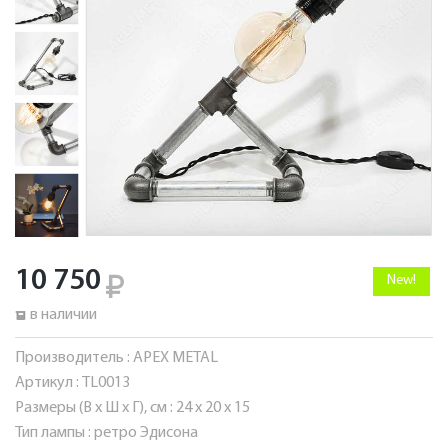
10 750
New!
в наличии
Производитель :
APEX METAL
Артикул :
TL0013
Размеры (В x Ш x Г), см :
24 x 20 x 15
Тип лампы :
ретро Эдисона