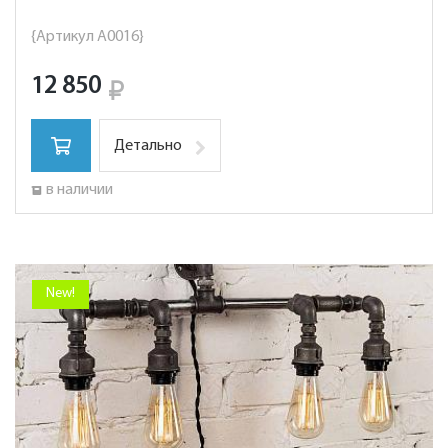
{Артикул A0016}
12 850
Детально
в наличии
New!