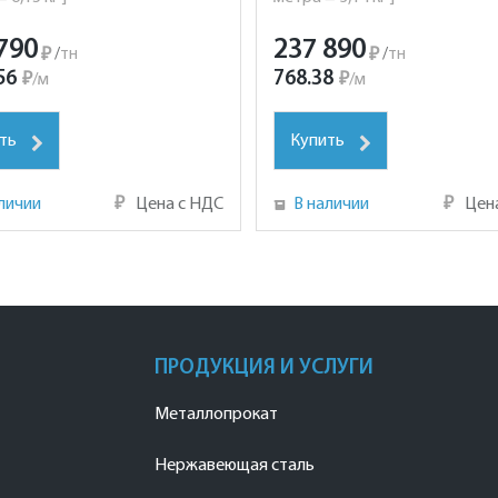
790
237 890
₽
/
тн
₽
/
тн
56
768.38
₽
/
м
₽
/
м
ть
Купить
личии
₽
Цена с НДС
В наличии
₽
Цен
ПРОДУКЦИЯ И УСЛУГИ
Металлопрокат
Нержавеющая сталь