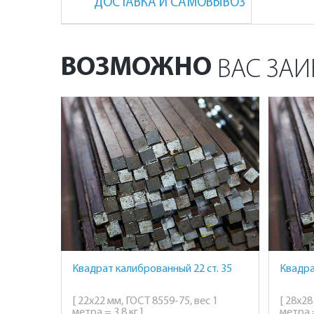
ДОСТАВКА И САМОВЫВОЗ
ВОЗМОЖНО
ВАС ЗАИ
Квадрат калиброванный 22 ст. 35
Квадра
[ 22х22 мм, ГОСТ 8559-75, вес 1
[ 28х28
метра = 3,8 кг ]
метра =