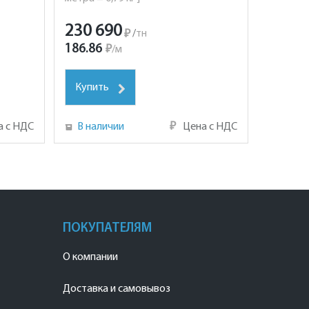
230 690
₽
/
тн
186.86
₽
/
м
Купить
а с НДС
В наличии
₽
Цена с НДС
ПОКУПАТЕЛЯМ
О компании
Доставка и самовывоз