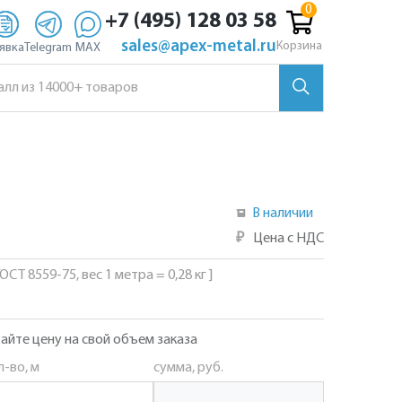
+7 (495) 128 03 58
sales@apex-metal.ru
Корзина
явка
Telegram
MAX
В наличии
₽
Цена с НДС
ОСТ 8559-75, вес 1 метра = 0,28 кг ]
айте цену на свой объем заказа
л-во, м
сумма, руб.