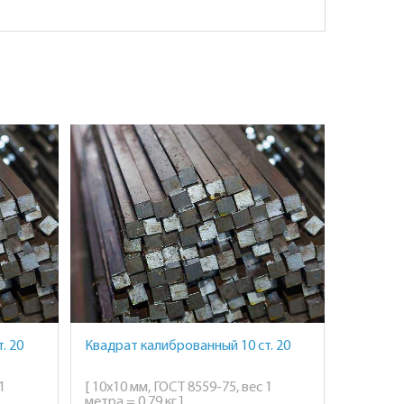
. 20
Квадрат калиброванный 10 ст. 20
1
[ 10х10 мм, ГОСТ 8559-75, вес 1
метра = 0,79 кг ]