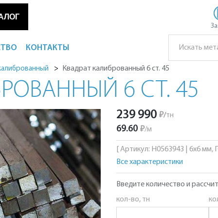
АЛОГ
За
СТВО
КОНТАКТЫ
Квадрат калиброванный 6 ст. 45
калиброванный
РОВАННЫЙ 6 СТ. 45
239 990
₽
/
тн
69.60
₽
/
м
[ Артикул: Н0563943 | 6х6 мм, Г
Все характеристики
Введите количество и рассчит
кол-во, тн
ко