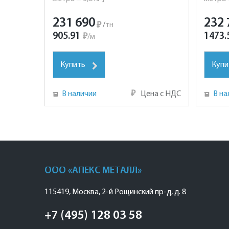
231 690
232 
₽
/
тн
905.91
1473.
₽
/
м
Купить
Купи
В наличии
₽
Цена с НДС
В на
ООО «АПЕКС МЕТАЛЛ»
115419
,
Москва
,
2-й Рощинский пр-д, д. 8
+7 (495) 128 03 58