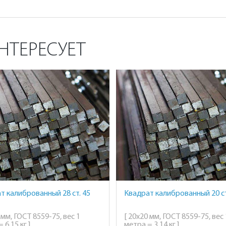
НТЕРЕСУЕТ
т калиброванный 28 ст. 45
Квадрат калиброванный 20 ст
 мм, ГОСТ 8559-75, вес 1
[ 20х20 мм, ГОСТ 8559-75, вес 
 6,15 кг ]
метра = 3,14 кг ]