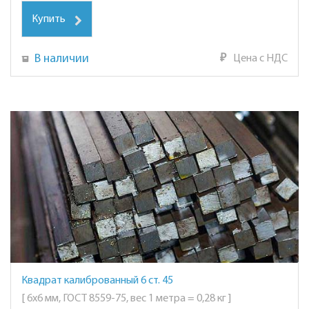
Купить
В наличии
₽
Цена с НДС
Квадрат калиброванный 6 ст. 45
[ 6х6 мм, ГОСТ 8559-75, вес 1 метра = 0,28 кг ]