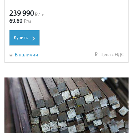
239 990
₽
/
тн
69.60
₽
/
м
Купить
В наличии
₽
Цена с НДС