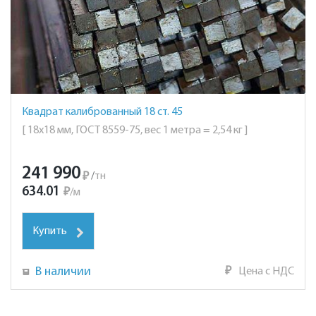
Квадрат калиброванный 18 ст. 45
[ 18х18 мм, ГОСТ 8559-75, вес 1 метра = 2,54 кг ]
241 990
₽
/
тн
634.01
₽
/
м
Купить
В наличии
₽
Цена с НДС