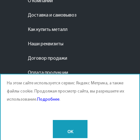
О компании
Доставка и самовывоз
Как купить металл
Наши реквизиты
Договор продажи
Оплата продукции
На этом сайте используется сервис Яндекс Метрика, а также
файлы cookie. Продолжая просмотр сайта, вы разрешаете их
использование.
Подробнее
.
© APEX METAL 2003-2026 |
Политика конфиденциальности
|
Согласие на обработку
персональных данных
|
Статьи
| This site is protected by reCAPTCHA and the Google
Privacy
Policy
and
Terms of Service
apply.
OK