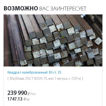
ВОЗМОЖНО
ВАС ЗАИНТЕРЕСУЕТ
Квадрат калиброванный 30 ст. 35
[ 30х30 мм, ГОСТ 8559-75, вес 1 метра = 7,07 кг ]
239 990
₽
/
тн
1747.13
₽
/
м