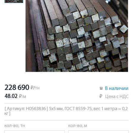
228 690
₽
/
тн
В наличии
48.02
₽
/
м
₽
Цена с НДС
[ Артикул: Н0563836 | 5х5 мм, ГОСТ 8559-75, вес 1 метра = 0,2
кг ]
кол-во, тн
кол-во, м