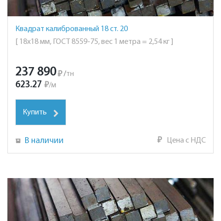
Квадрат калиброванный 18 ст. 20
[ 18х18 мм, ГОСТ 8559-75, вес 1 метра = 2,54 кг ]
237 890
₽
/
тн
623.27
₽
/
м
Купить
В наличии
₽
Цена с НДС