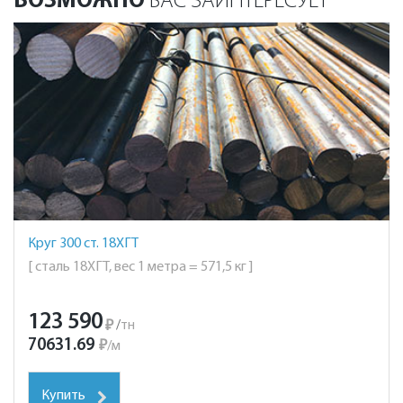
ВОЗМОЖНО
ВАС ЗАИНТЕРЕСУЕТ
Круг 300 ст. 18ХГТ
[ сталь 18ХГТ, вес 1 метра = 571,5 кг ]
123 590
₽
/
тн
70631.69
₽
/
м
Купить