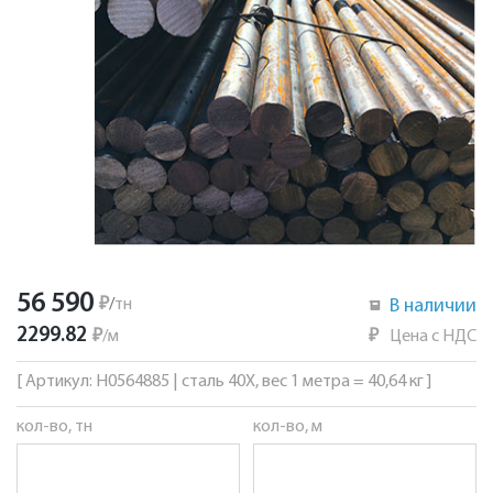
56 590
₽
/
тн
В наличии
2299.82
₽
/
м
₽
Цена с НДС
[ Артикул: Н0564885 | сталь 40Х, вес 1 метра = 40,64 кг ]
кол-во, тн
кол-во, м