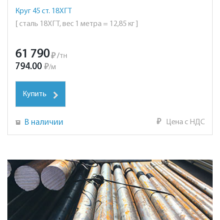
Круг 45 ст. 18ХГТ
[ сталь 18ХГТ, вес 1 метра = 12,85 кг ]
61 790
₽
/
тн
794.00
₽
/
м
Купить
В наличии
₽
Цена с НДС