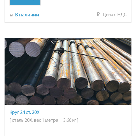
В наличии
₽
Цена с НДС
Круг 24 ст. 20Х
[ сталь 20Х, вес 1 метра = 3,66 кг ]