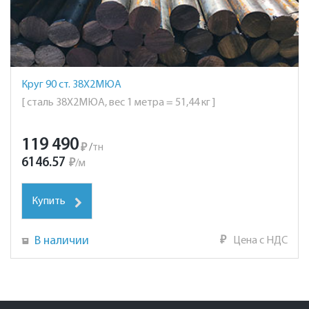
Круг 90 ст. 38Х2МЮА
[ сталь 38Х2МЮА, вес 1 метра = 51,44 кг ]
119 490
₽
/
тн
6146.57
₽
/
м
Купить
В наличии
₽
Цена с НДС