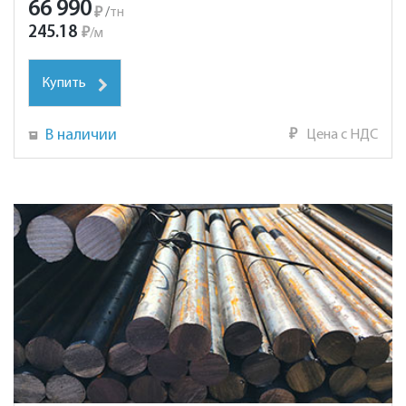
66 990
₽
/
тн
245.18
₽
/
м
Купить
В наличии
₽
Цена с НДС