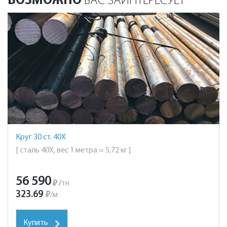
ВОЗМОЖНО
ВАС ЗАИНТЕРЕСУЕТ
Круг 30 ст. 40Х
[ сталь 40Х, вес 1 метра = 5,72 кг ]
56 590
₽
/
тн
323.69
₽
/
м
Купить