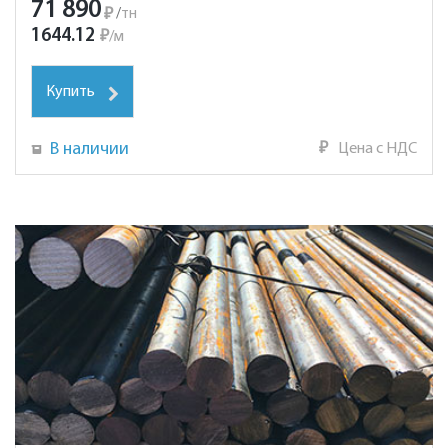
71 890
₽
/
тн
1644.12
₽
/
м
Купить
В наличии
₽
Цена с НДС