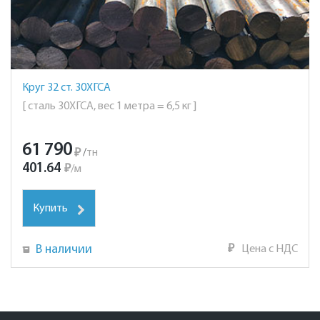
Круг 32 ст. 30ХГСА
[ сталь 30ХГСА, вес 1 метра = 6,5 кг ]
61 790
₽
/
тн
401.64
₽
/
м
Купить
В наличии
₽
Цена с НДС