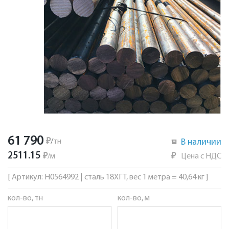
61 790
₽
/
тн
В наличии
2511.15
₽
/
м
₽
Цена с НДС
[ Артикул: Н0564992 | сталь 18ХГТ, вес 1 метра = 40,64 кг ]
кол-во, тн
кол-во, м