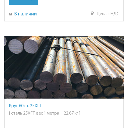
В наличии
₽
Цена с НДС
Круг 60 ст. 25ХГТ
[ сталь 25ХГТ, вес 1 метра = 22,87 кг ]