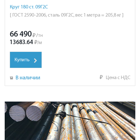
Круг 180 ст. 09Г2С
[ ГОСТ 2590-2006, сталь 09Г2С, вес 1 метра = 205,8 кг ]
66 490
₽
/
тн
13683.64
₽
/
м
Купить
В наличии
₽
Цена с НДС