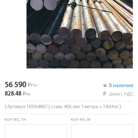
56 590
₽
/
тн
В наличии
828.48
₽
/
м
₽
Цена с НДС
[ Артикул: Н0564867 | сталь 40Х, вес 1 метра = 14,64 кг ]
кол-во, тн
кол-во, м