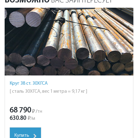
ВОЗМОЖНО
ВАС ЗАИНТЕРЕСУЕТ
Круг 38 ст. 30ХГСА
[ сталь 30ХГСА, вес 1 метра = 9,17 кг ]
68 790
₽
/
тн
630.80
₽
/
м
Купить