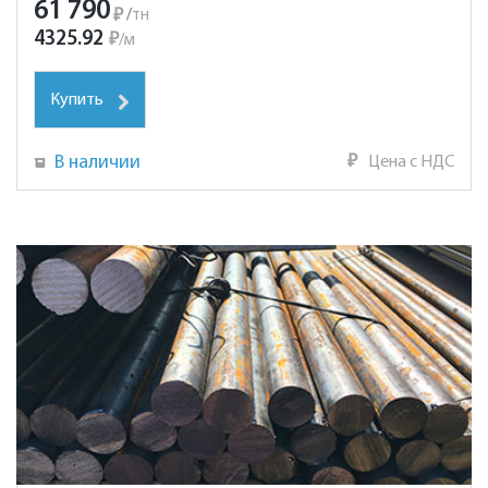
61 790
₽
/
тн
4325.92
₽
/
м
Купить
В наличии
₽
Цена с НДС