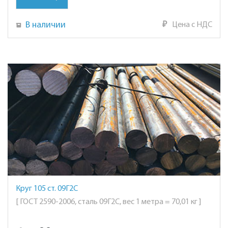
В наличии
₽
Цена с НДС
Круг 105 ст. 09Г2С
[ ГОСТ 2590-2006, сталь 09Г2С, вес 1 метра = 70,01 кг ]