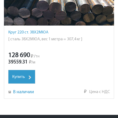
Круг 220 ст. 38Х2МЮА
[ сталь 38Х2МЮА, вес 1 метра = 307,4 кг ]
128 690
₽
/
тн
39559.31
₽
/
м
Купить
В наличии
₽
Цена с НДС