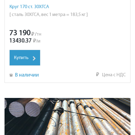
Круг 170 ст. 30ХГСА
[ сталь 30ХГСА, вес 1 метра = 183,5 кг ]
73 190
₽
/
тн
13430.37
₽
/
м
Купить
В наличии
₽
Цена с НДС