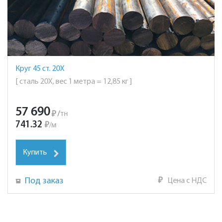
Круг 45 ст. 20Х
[ сталь 20Х, вес 1 метра = 12,85 кг ]
57 690
₽
/
тн
741.32
₽
/
м
Купить
Под заказ
₽
Цена с НДС