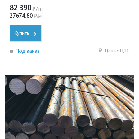
82 390
₽
/
тн
27674.80
₽
/
м
Купить
Под заказ
₽
Цена с НДС