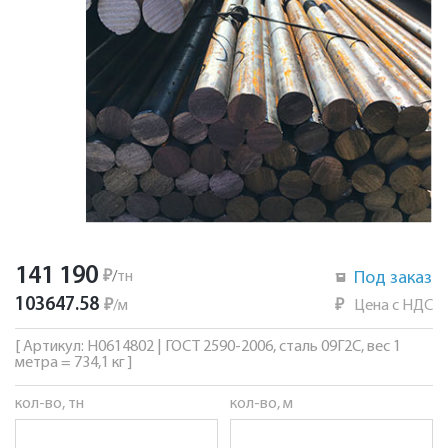
141 190
₽
/
тн
Под заказ
103647.58
₽
/
м
₽
Цена с НДС
[ Артикул: Н0614802 | ГОСТ 2590-2006, сталь 09Г2С, вес 1
метра = 734,1 кг ]
кол-во, тн
кол-во, м