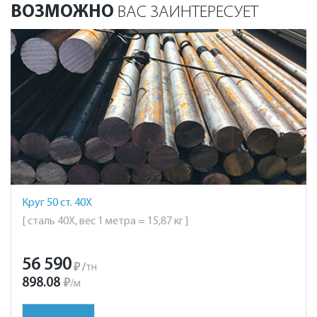
ВОЗМОЖНО
ВАС ЗАИНТЕРЕСУЕТ
Круг 50 ст. 40Х
[ сталь 40Х, вес 1 метра = 15,87 кг ]
56 590
₽
/
тн
898.08
₽
/
м