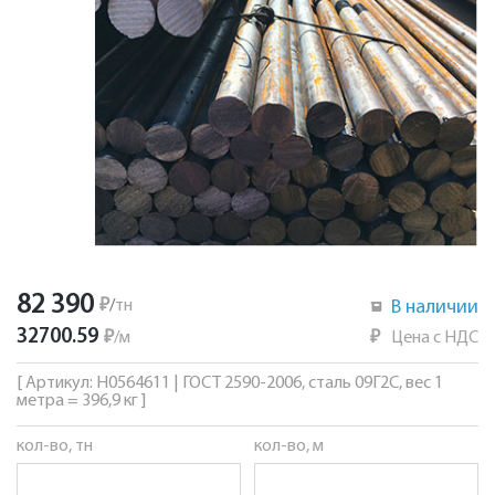
82 390
₽
/
тн
В наличии
32700.59
₽
/
м
₽
Цена с НДС
[ Артикул: Н0564611 | ГОСТ 2590-2006, сталь 09Г2С, вес 1
метра = 396,9 кг ]
кол-во, тн
кол-во, м