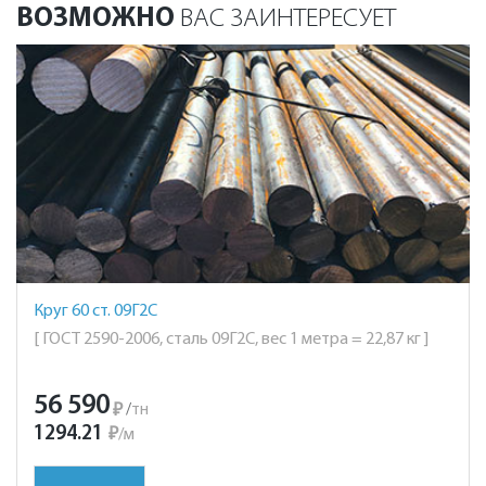
ВОЗМОЖНО
ВАС ЗАИНТЕРЕСУЕТ
Круг 60 ст. 09Г2С
[ ГОСТ 2590-2006, сталь 09Г2С, вес 1 метра = 22,87 кг ]
56 590
₽
/
тн
1294.21
₽
/
м