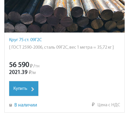
Круг 75 ст. 09Г2С
[ ГОСТ 2590-2006, сталь 09Г2С, вес 1 метра = 35,72 кг ]
56 590
₽
/
тн
2021.39
₽
/
м
Купить
В наличии
₽
Цена с НДС