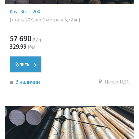
Круг 30 ст. 20Х
[ сталь 20Х, вес 1 метра = 5,72 кг ]
57 690
₽
/
тн
329.99
₽
/
м
Купить
В наличии
₽
Цена с НДС