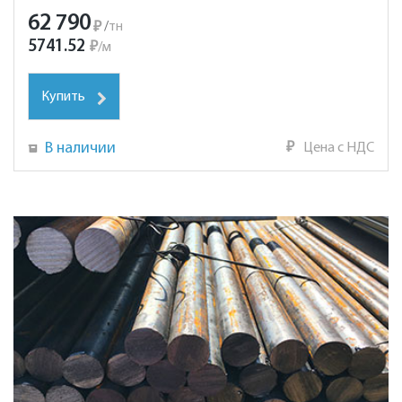
62 790
₽
/
тн
5741.52
₽
/
м
Купить
В наличии
₽
Цена с НДС