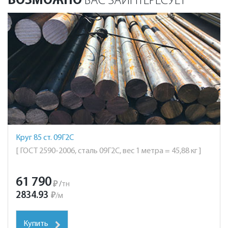
ВОЗМОЖНО
ВАС ЗАИНТЕРЕСУЕТ
Круг 85 ст. 09Г2С
[ ГОСТ 2590-2006, сталь 09Г2С, вес 1 метра = 45,88 кг ]
61 790
₽
/
тн
2834.93
₽
/
м
Купить