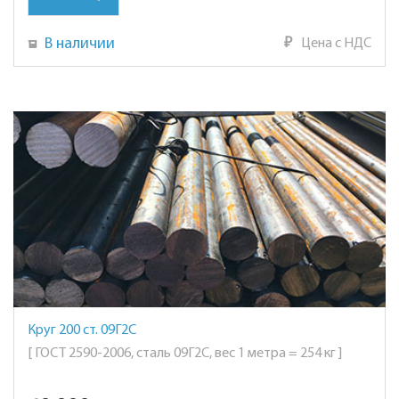
В наличии
₽
Цена с НДС
Круг 200 ст. 09Г2С
[ ГОСТ 2590-2006, сталь 09Г2С, вес 1 метра = 254 кг ]