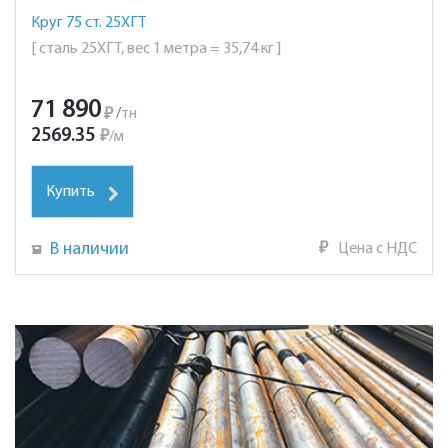
Круг 75 ст. 25ХГТ
[ сталь 25ХГТ, вес 1 метра = 35,74 кг ]
71 890
₽
/
тн
2569.35
₽
/
м
Купить
В наличии
₽
Цена с НДС