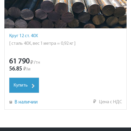
Круг 12 ст. 40Х
[ сталь 40Х, вес 1 метра = 0,92 кг ]
61 790
₽
/
тн
56.85
₽
/
м
Купить
В наличии
₽
Цена с НДС