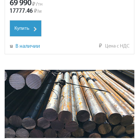
69 990
₽
/
тн
17777.46
₽
/
м
Купить
В наличии
₽
Цена с НДС