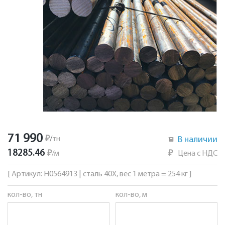
71 990
₽
/
тн
В наличии
18285.46
₽
/
м
₽
Цена с НДС
[ Артикул: Н0564913 | сталь 40Х, вес 1 метра = 254 кг ]
кол-во, тн
кол-во, м