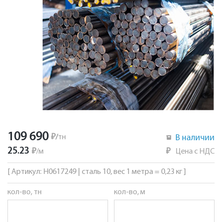
109 690
₽
/
тн
В наличии
25.23
₽
/
м
₽
Цена с НДС
[ Артикул: Н0617249 | сталь 10, вес 1 метра = 0,23 кг ]
кол-во, тн
кол-во, м