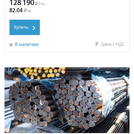
128 190
₽
/
тн
82.04
₽
/
м
Купить
В наличии
₽
Цена с НДС