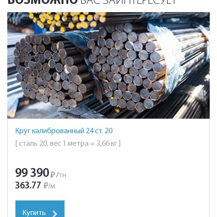
ВОЗМОЖНО
ВАС ЗАИНТЕРЕСУЕТ
Круг калиброванный 24 ст. 20
[ сталь 20, вес 1 метра = 3,66 кг ]
99 390
₽
/
тн
363.77
₽
/
м
Купить