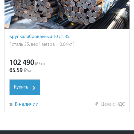
Круг калиброванный 10 ст. 35
[ сталь 35, вес 1 метра = 0,64 кг ]
102 490
₽
/
тн
65.59
₽
/
м
Купить
В наличии
₽
Цена с НДС