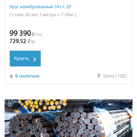
Круг калиброванный 34 ст. 20
[ сталь 20, вес 1 метра = 7,34 кг ]
99 390
₽
/
тн
729.52
₽
/
м
Купить
В наличии
₽
Цена с НДС