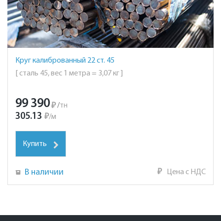
Круг калиброванный 22 ст. 45
[ сталь 45, вес 1 метра = 3,07 кг ]
99 390
₽
/
тн
305.13
₽
/
м
Купить
В наличии
₽
Цена с НДС