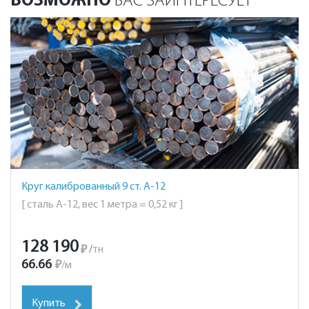
ВОЗМОЖНО
ВАС ЗАИНТЕРЕСУЕТ
Круг калиброванный 9 ст. А-12
[ сталь А-12, вес 1 метра = 0,52 кг ]
128 190
₽
/
тн
66.66
₽
/
м
Купить