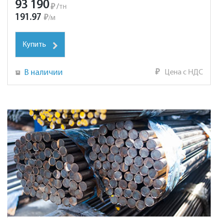
93 190
₽
/
тн
191.97
₽
/
м
Купить
В наличии
₽
Цена с НДС