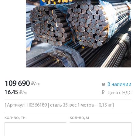
109 690
₽
/
тн
В наличии
16.45
₽
/
м
₽
Цена с НДС
[ Артикул: Н0566189 | сталь 35, вес 1 метра = 0,15 кг ]
кол-во, тн
кол-во, м