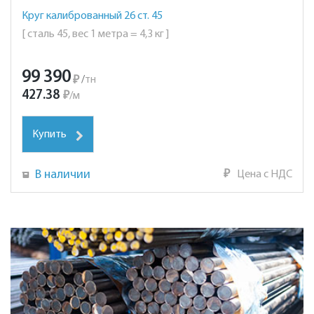
Круг калиброванный 26 ст. 45
[ сталь 45, вес 1 метра = 4,3 кг ]
99 390
₽
/
тн
427.38
₽
/
м
Купить
В наличии
₽
Цена с НДС