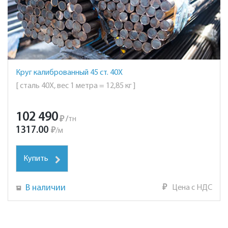
Круг калиброванный 45 ст. 40Х
[ сталь 40Х, вес 1 метра = 12,85 кг ]
102 490
₽
/
тн
1317.00
₽
/
м
Купить
В наличии
₽
Цена с НДС