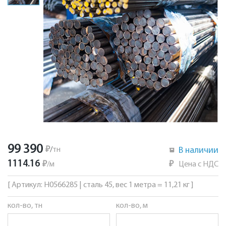
99 390
₽
/
тн
В наличии
1114.16
₽
/
м
₽
Цена с НДС
[ Артикул: Н0566285 | сталь 45, вес 1 метра = 11,21 кг ]
кол-во, тн
кол-во, м