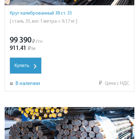
Круг калиброванный 38 ст. 35
[ сталь 35, вес 1 метра = 9,17 кг ]
99 390
₽
/
тн
911.41
₽
/
м
Купить
В наличии
₽
Цена с НДС