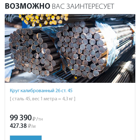
ВОЗМОЖНО
ВАС ЗАИНТЕРЕСУЕТ
Круг калиброванный 26 ст. 45
[ сталь 45, вес 1 метра = 4,3 кг ]
99 390
₽
/
тн
427.38
₽
/
м