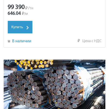
99 390
₽
/
тн
646.04
₽
/
м
Купить
В наличии
₽
Цена с НДС