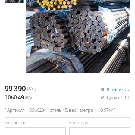
99 390
₽
/
тн
В наличии
1060.49
₽
/
м
₽
Цена с НДС
[ Артикул: Н0566284 | сталь 45, вес 1 метра = 10,67 кг ]
кол-во, тн
кол-во, м