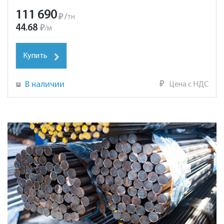
111 690
₽
/
тн
44.68
₽
/
м
Купить
В наличии
₽
Цена с НДС