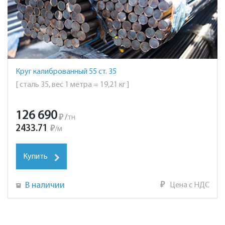
Круг калиброванный 55 ст. 35
[ сталь 35, вес 1 метра = 19,21 кг ]
126 690
₽
/
тн
2433.71
₽
/
м
Купить
В наличии
₽
Цена с НДС