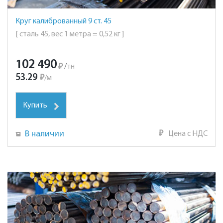
Круг калиброванный 9 ст. 45
[ сталь 45, вес 1 метра = 0,52 кг ]
102 490
₽
/
тн
53.29
₽
/
м
Купить
В наличии
₽
Цена с НДС