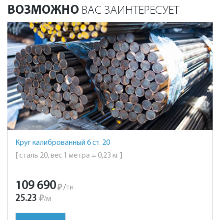
ВОЗМОЖНО
ВАС ЗАИНТЕРЕСУЕТ
Круг калиброванный 6 ст. 20
[ сталь 20, вес 1 метра = 0,23 кг ]
109 690
₽
/
тн
25.23
₽
/
м