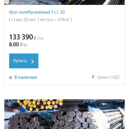
Круг калиброванный 3 ст. 20
[ сталь 20, вес 1 метра = 0,06 кг ]
133 390
₽
/
тн
8.00
₽
/
м
Купить
В наличии
₽
Цена с НДС