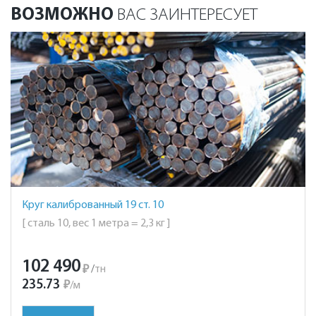
ВОЗМОЖНО
ВАС ЗАИНТЕРЕСУЕТ
Круг калиброванный 19 ст. 10
[ сталь 10, вес 1 метра = 2,3 кг ]
102 490
₽
/
тн
235.73
₽
/
м