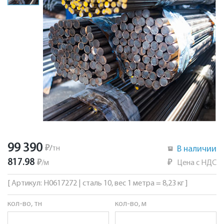
99 390
₽
/
тн
В наличии
817.98
₽
/
м
₽
Цена с НДС
[ Артикул: Н0617272 | сталь 10, вес 1 метра = 8,23 кг ]
кол-во, тн
кол-во, м