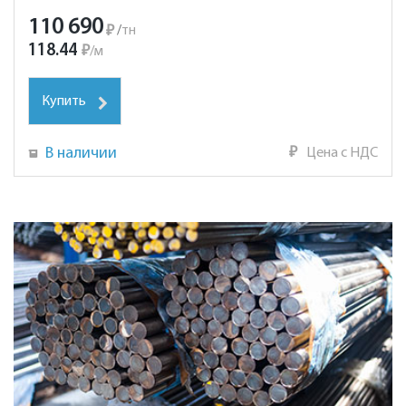
110 690
₽
/
тн
118.44
₽
/
м
Купить
В наличии
₽
Цена с НДС