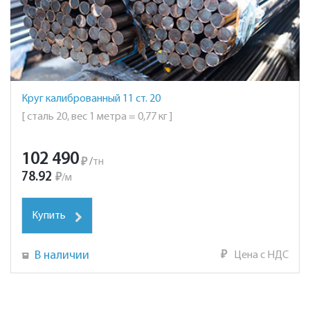
Круг калиброванный 11 ст. 20
[ сталь 20, вес 1 метра = 0,77 кг ]
102 490
₽
/
тн
78.92
₽
/
м
Купить
В наличии
₽
Цена с НДС