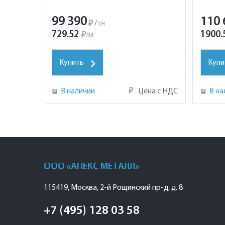
99 390
110 
₽
/
тн
729.52
1900.
₽
/
м
Купить
Купи
В наличии
₽
Цена с НДС
В на
ООО «АПЕКС МЕТАЛЛ»
115419
,
Москва
,
2-й Рощинский пр-д, д. 8
+7 (495) 128 03 58