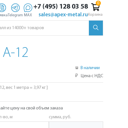
+7 (495) 128 03 58
sales@apex-metal.ru
Корзина
явка
Telegram
MAX
А-12
В наличии
₽
Цена с НДС
2, вес 1 метра = 3,97 кг ]
айте цену на свой объем заказа
л-во, м
сумма, руб.