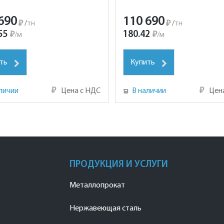
690
110 690
₽
/
тн
₽
/
тн
55
180.42
₽
/
м
₽
/
м
ть
Купить
личии
₽
Цена с НДС
В наличии
₽
Цен
ПРОДУКЦИЯ И УСЛУГИ
Металлопрокат
Нержавеющая сталь