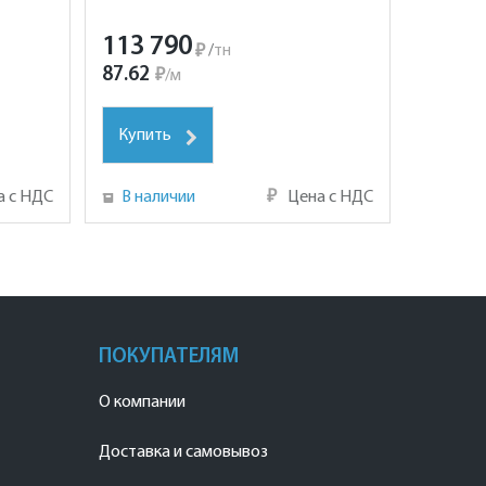
113 790
₽
/
тн
87.62
₽
/
м
Купить
а с НДС
В наличии
₽
Цена с НДС
ПОКУПАТЕЛЯМ
О компании
Доставка и самовывоз