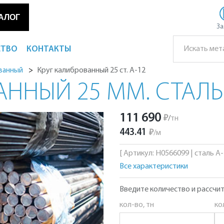
АЛОГ
За
СТВО
КОНТАКТЫ
Круг калиброванный 25 ст. А-12
ованный
ННЫЙ 25 ММ. СТАЛЬ 
111 690
₽
/
тн
443.41
₽
/
м
[ Артикул: Н0566099 | сталь А-1
Все характеристики
Введите количество и рассчит
кол-во, тн
ко