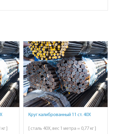
0Х
Круг калиброванный 11 ст. 40Х
кг ]
[ сталь 40Х, вес 1 метра = 0,77 кг ]