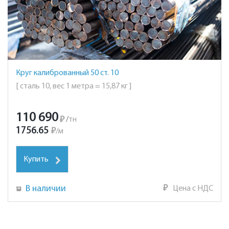
Круг калиброванный 50 ст. 10
[ сталь 10, вес 1 метра = 15,87 кг ]
110 690
₽
/
тн
1756.65
₽
/
м
Купить
В наличии
₽
Цена с НДС