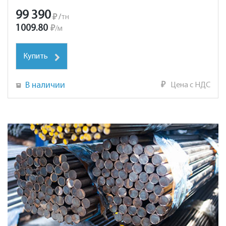
99 390
₽
/
тн
1009.80
₽
/
м
Купить
В наличии
₽
Цена с НДС