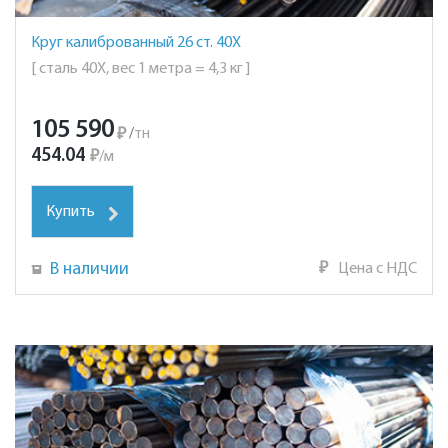
Круг калиброванный 26 ст. 40Х
[ сталь 40Х, вес 1 метра = 4,3 кг ]
105 590
₽
/
тн
454.04
₽
/
м
Купить
В наличии
₽
Цена с НДС