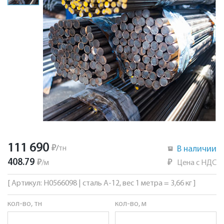
111 690
₽
/
тн
В наличии
408.79
₽
/
м
₽
Цена с НДС
[ Артикул: Н0566098 | сталь А-12, вес 1 метра = 3,66 кг ]
кол-во, тн
кол-во, м