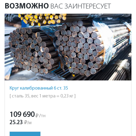
ВОЗМОЖНО
ВАС ЗАИНТЕРЕСУЕТ
Круг калиброванный 6 ст. 35
[ сталь 35, вес 1 метра = 0,23 кг ]
109 690
₽
/
тн
25.23
₽
/
м