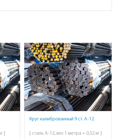
Круг калиброванный 9 ст. А-12
г ]
[ сталь А-12, вес 1 метра = 0,52 кг ]