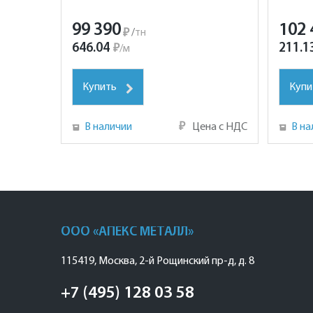
99 390
102 
₽
/
тн
646.04
211.1
₽
/
м
Купить
Купи
В наличии
₽
Цена с НДС
В на
ООО «АПЕКС МЕТАЛЛ»
115419
,
Москва
,
2-й Рощинский пр-д, д. 8
+7 (495) 128 03 58