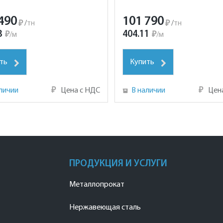
490
101 790
₽
/
тн
₽
/
тн
3
404.11
₽
/
м
₽
/
м
ть
Купить
личии
₽
Цена с НДС
В наличии
₽
Цен
ПРОДУКЦИЯ И УСЛУГИ
Металлопрокат
Нержавеющая сталь