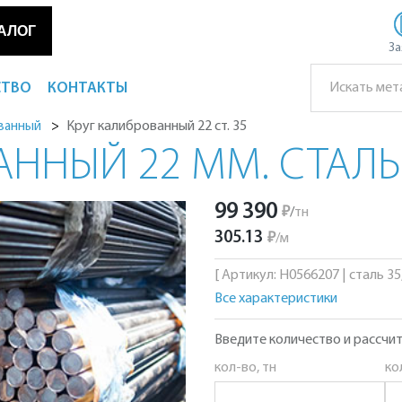
АЛОГ
За
СТВО
КОНТАКТЫ
Круг калиброванный 22 ст. 35
ованный
ННЫЙ 22 ММ. СТАЛЬ
99 390
₽
/
тн
305.13
₽
/
м
[ Артикул: Н0566207 | сталь 35,
Все характеристики
Введите количество и рассчит
кол-во, тн
ко