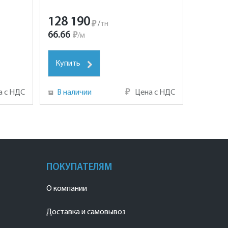
128 190
₽
/
тн
66.66
₽
/
м
Купить
а с НДС
В наличии
₽
Цена с НДС
ПОКУПАТЕЛЯМ
О компании
Доставка и самовывоз