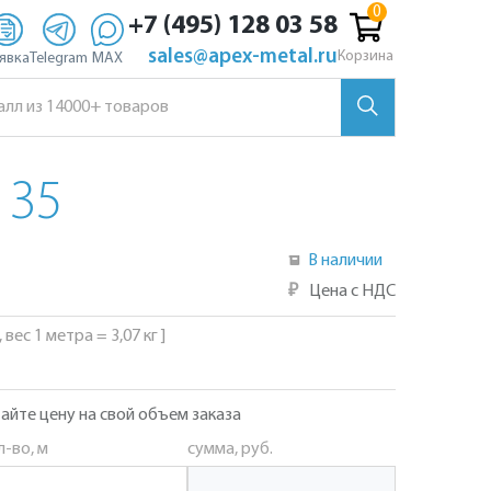
+7 (495) 128 03 58
sales@apex-metal.ru
Корзина
явка
Telegram
MAX
 35
В наличии
₽
Цена с НДС
 вес 1 метра = 3,07 кг ]
айте цену на свой объем заказа
л-во, м
сумма, руб.