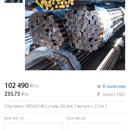
102 490
₽
/
тн
В наличии
235.73
₽
/
м
₽
Цена с НДС
[ Артикул: Н0566146 | сталь 20, вес 1 метра = 2,3 кг ]
кол-во, тн
кол-во, м