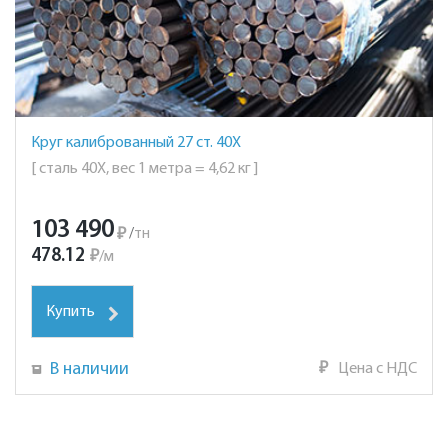
Круг калиброванный 27 ст. 40Х
[ сталь 40Х, вес 1 метра = 4,62 кг ]
103 490
₽
/
тн
478.12
₽
/
м
Купить
В наличии
₽
Цена с НДС