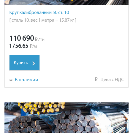
Круг калиброванный 50 ст. 10
[ сталь 10, вес 1 метра = 15,87 кг ]
110 690
₽
/
тн
1756.65
₽
/
м
Купить
В наличии
₽
Цена с НДС