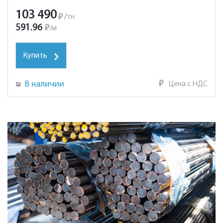
103 490
₽
/
тн
591.96
₽
/
м
Купить
В наличии
₽
Цена с НДС