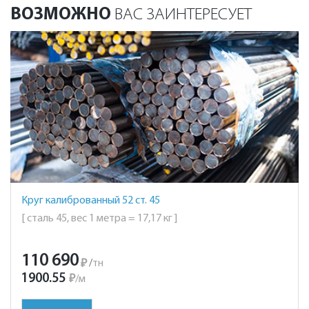
ВОЗМОЖНО
ВАС ЗАИНТЕРЕСУЕТ
Круг калиброванный 52 ст. 45
[ сталь 45, вес 1 метра = 17,17 кг ]
110 690
₽
/
тн
1900.55
₽
/
м