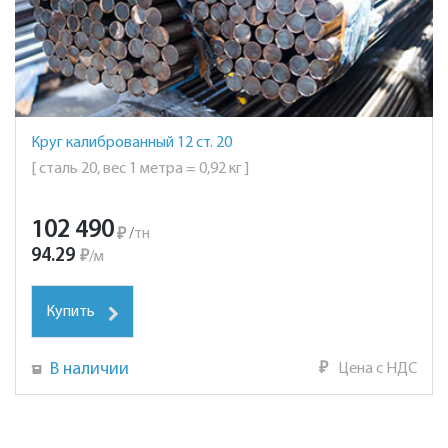
Круг калиброванный 12 ст. 20
[ сталь 20, вес 1 метра = 0,92 кг ]
102 490
₽
/
тн
94.29
₽
/
м
Купить
В наличии
₽
Цена с НДС