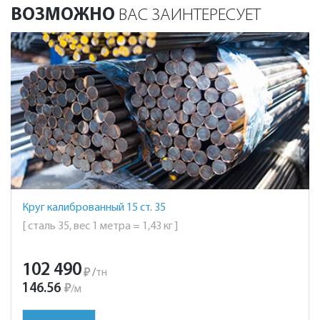
ВОЗМОЖНО
ВАС ЗАИНТЕРЕСУЕТ
Круг калиброванный 15 ст. 35
[ сталь 35, вес 1 метра = 1,43 кг ]
102 490
₽
/
тн
146.56
₽
/
м