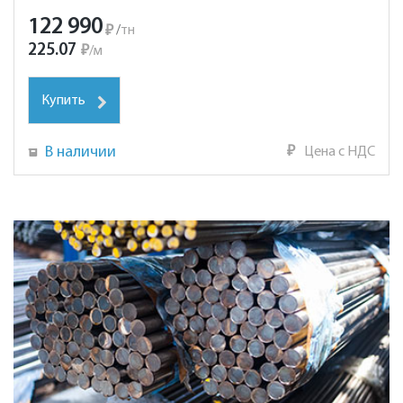
122 990
₽
/
тн
225.07
₽
/
м
Купить
В наличии
₽
Цена с НДС