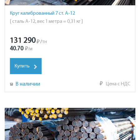
Круг калиброванный 7 ст. А-12
[ сталь А-12, вес 1 метра = 0,31 кг ]
131 290
₽
/
тн
40.70
₽
/
м
Купить
В наличии
₽
Цена с НДС