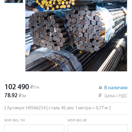
102 490
₽
/
тн
В наличии
78.92
₽
/
м
₽
Цена с НДС
[ Артикул: Н0566254 | сталь 45, вес 1 метра = 0,77 кг ]
кол-во, тн
кол-во, м