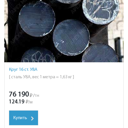
Круг 16 ст. У8А
[ сталь У8А, вес 1 метра = 1,63 кг ]
76 190
₽
/
тн
124.19
₽
/
м
Купить