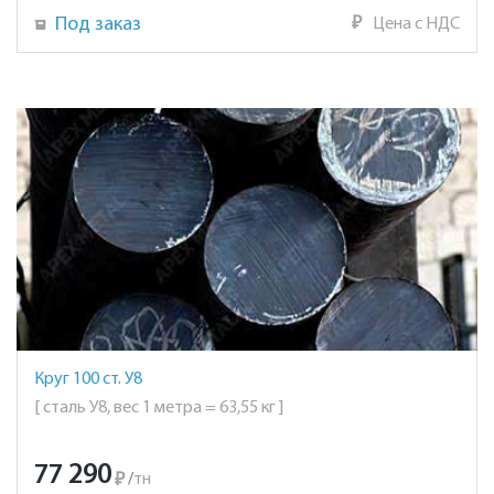
Под заказ
₽
Цена с НДС
Круг 100 ст. У8
[ сталь У8, вес 1 метра = 63,55 кг ]
77 290
₽
/
тн