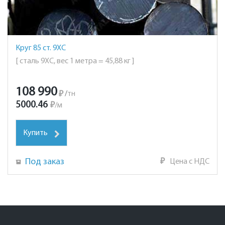
Круг 85 ст. 9ХС
[ сталь 9ХС, вес 1 метра = 45,88 кг ]
108 990
₽
/
тн
5000.46
₽
/
м
Купить
Под заказ
₽
Цена с НДС