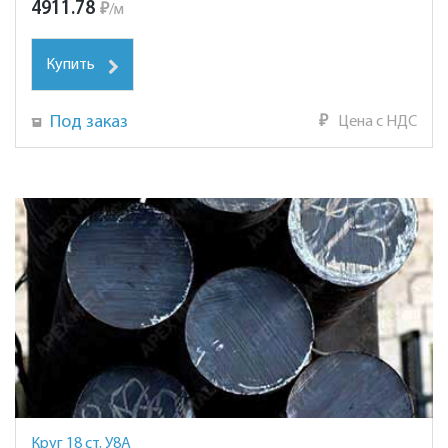
4911.78
₽
/
м
Купить
Под заказ
₽
Цена с НДС
Круг 18 ст. У8А