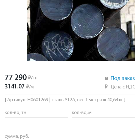
77 290
₽
/
тн
Под заказ
3141.07
₽
/
м
₽
Цена с НДС
[ Артикул: Н0601269 | сталь У12А, вес 1 метра = 40,64 кг ]
кол-во, тн
кол-во, м
сумма, руб.