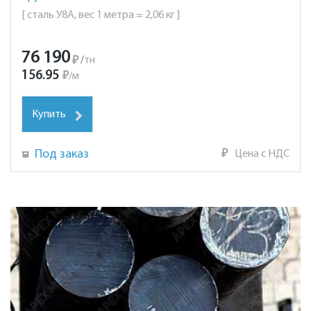
[ сталь У8А, вес 1 метра = 2,06 кг ]
76 190
₽
/
тн
156.95
₽
/
м
Купить
Под заказ
₽
Цена с НДС