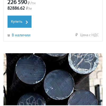
226 590
₽
/
тн
82886.62
₽
/
м
Купить
В наличии
₽
Цена с НДС