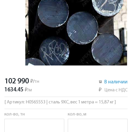
102 990
₽
/
тн
В наличии
1634.45
₽
/
м
₽
Цена с НДС
[ Артикул: Н0565553 | сталь 9ХС, вес 1 метра = 15,87 кг ]
кол-во, тн
кол-во, м