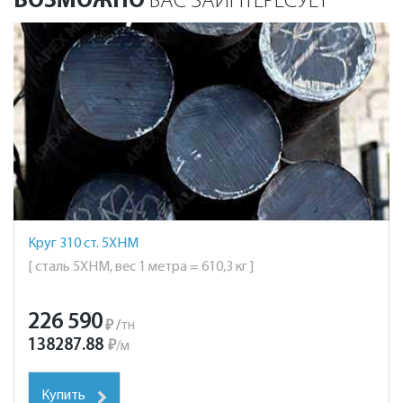
ВОЗМОЖНО
ВАС ЗАИНТЕРЕСУЕТ
Круг 310 ст. 5ХНМ
[ сталь 5ХНМ, вес 1 метра = 610,3 кг ]
226 590
₽
/
тн
138287.88
₽
/
м
Купить