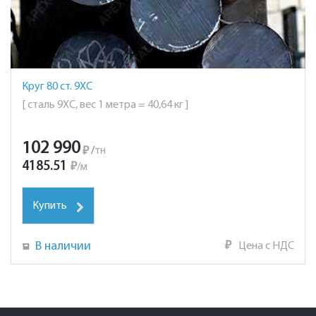
Круг 80 ст. 9ХС
[ сталь 9ХС, вес 1 метра = 40,64 кг ]
102 990
₽
/
тн
4185.51
₽
/
м
Купить
В наличии
₽
Цена с НДС