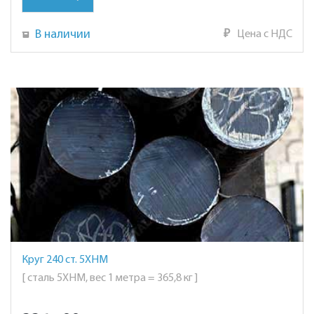
В наличии
₽
Цена с НДС
Круг 240 ст. 5ХНМ
[ сталь 5ХНМ, вес 1 метра = 365,8 кг ]