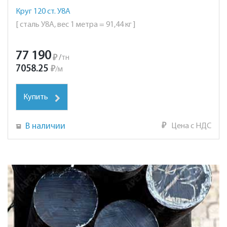
Круг 120 ст. У8А
[ сталь У8А, вес 1 метра = 91,44 кг ]
77 190
₽
/
тн
7058.25
₽
/
м
Купить
В наличии
₽
Цена с НДС