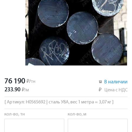
76 190
₽
/
тн
В наличии
233.90
₽
/
м
₽
Цена с НДС
[ Артикул: Н0565692 | сталь У8А, вес 1 метра = 3,07 кг ]
кол-во, тн
кол-во, м