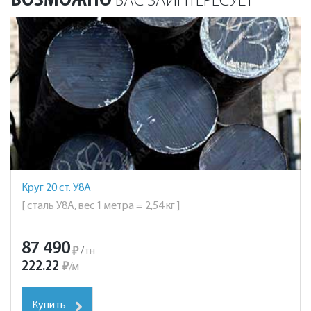
ВОЗМОЖНО
ВАС ЗАИНТЕРЕСУЕТ
Круг 20 ст. У8А
[ сталь У8А, вес 1 метра = 2,54 кг ]
87 490
₽
/
тн
222.22
₽
/
м
Купить