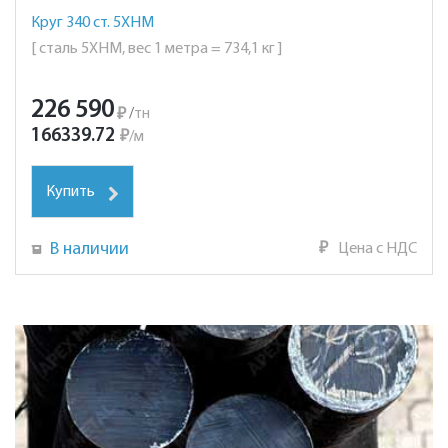
Круг 340 ст. 5ХНМ
[ сталь 5ХНМ, вес 1 метра = 734,1 кг ]
226 590
₽
/
тн
166339.72
₽
/
м
Купить
В наличии
₽
Цена с НДС