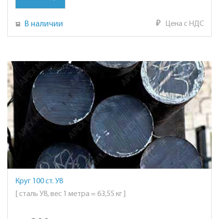
В наличии
₽
Цена с НДС
Круг 100 ст. У8
[ сталь У8, вес 1 метра = 63,55 кг ]