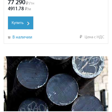
77 290
₽
/
тн
4911.78
₽
/
м
Купить
В наличии
₽
Цена с НДС