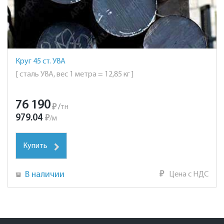
Круг 45 ст. У8А
[ сталь У8А, вес 1 метра = 12,85 кг ]
76 190
₽
/
тн
979.04
₽
/
м
Купить
В наличии
₽
Цена с НДС