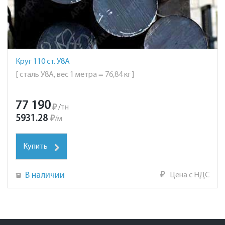
Круг 110 ст. У8А
[ сталь У8А, вес 1 метра = 76,84 кг ]
77 190
₽
/
тн
5931.28
₽
/
м
Купить
В наличии
₽
Цена с НДС