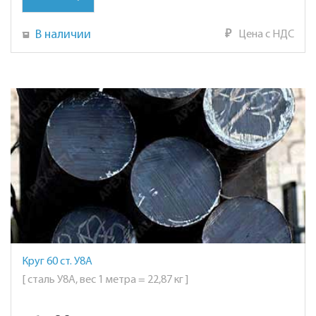
В наличии
₽
Цена с НДС
Круг 60 ст. У8А
[ сталь У8А, вес 1 метра = 22,87 кг ]