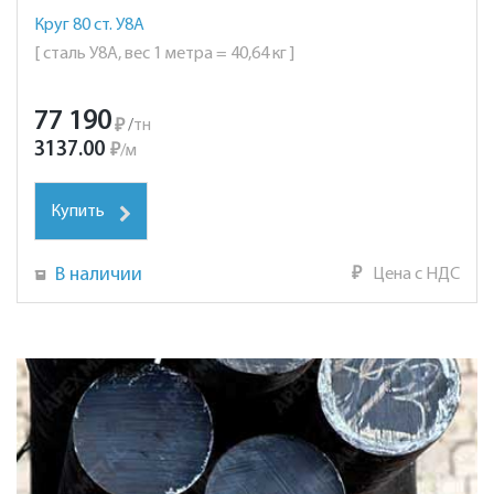
Круг 80 ст. У8А
[ сталь У8А, вес 1 метра = 40,64 кг ]
77 190
₽
/
тн
3137.00
₽
/
м
Купить
В наличии
₽
Цена с НДС