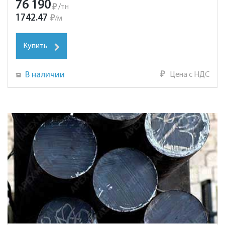
76 190
₽
/
тн
1742.47
₽
/
м
Купить
В наличии
₽
Цена с НДС