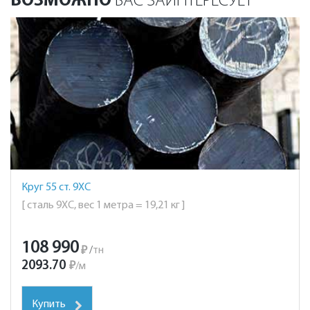
ВОЗМОЖНО
ВАС ЗАИНТЕРЕСУЕТ
Круг 55 ст. 9ХС
[ сталь 9ХС, вес 1 метра = 19,21 кг ]
108 990
₽
/
тн
2093.70
₽
/
м
Купить