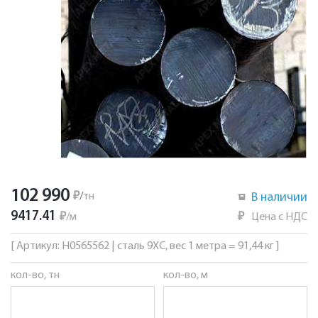
102 990
₽
/
тн
В наличии
9417.41
₽
/
м
₽
Цена с НДС
[ Артикул: Н0565562 | сталь 9ХС, вес 1 метра = 91,44 кг ]
кол-во, тн
кол-во, м