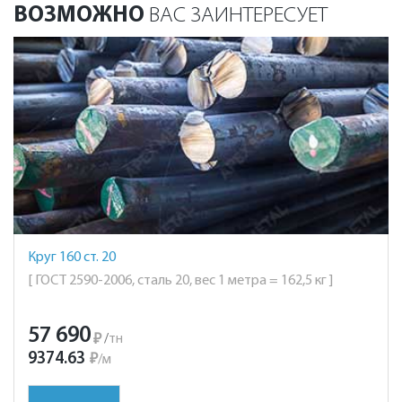
ВОЗМОЖНО
ВАС ЗАИНТЕРЕСУЕТ
Круг 160 ст. 20
[ ГОСТ 2590-2006, сталь 20, вес 1 метра = 162,5 кг ]
57 690
₽
/
тн
9374.63
₽
/
м