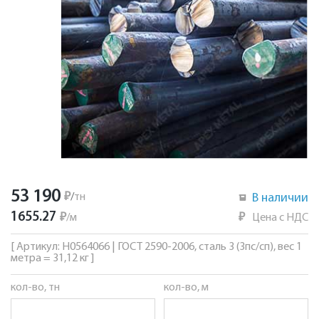
53 190
₽
/
тн
В наличии
1655.27
₽
/
м
₽
Цена с НДС
[ Артикул: Н0564066 | ГОСТ 2590-2006, сталь 3 (3пс/сп), вес 1
метра = 31,12 кг ]
кол-во, тн
кол-во, м