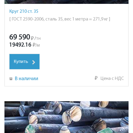
Круг 210 ст. 35
[ ГОСТ 2590-2006, сталь 35, вес 1 метра = 271,9 кг ]
69 590
₽
/
тн
19492.16
₽
/
м
Купить
В наличии
₽
Цена с НДС