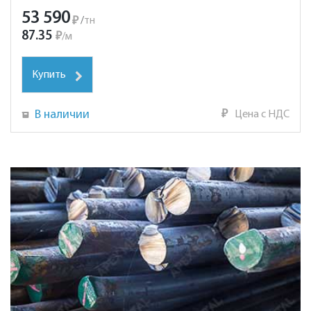
53 590
₽
/
тн
87.35
₽
/
м
Купить
В наличии
₽
Цена с НДС