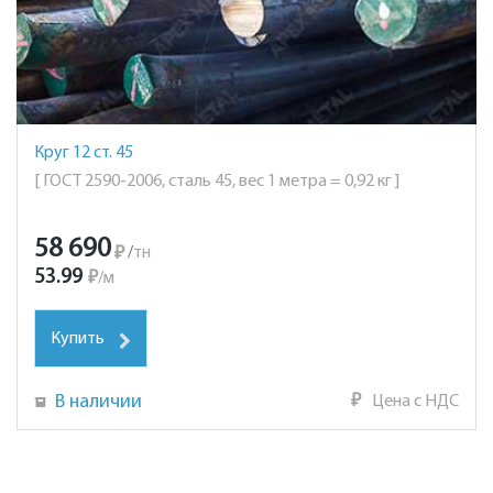
Круг 12 ст. 45
[ ГОСТ 2590-2006, сталь 45, вес 1 метра = 0,92 кг ]
58 690
₽
/
тн
53.99
₽
/
м
Купить
В наличии
₽
Цена с НДС