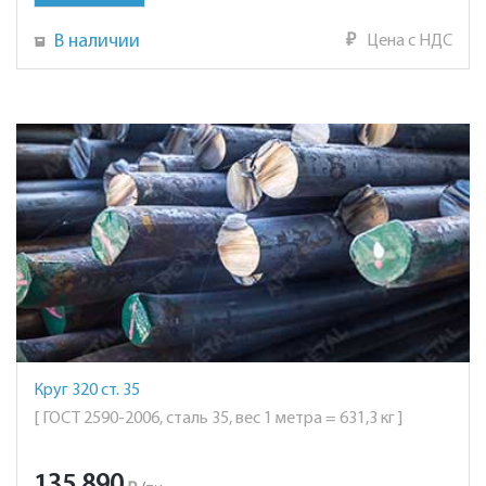
В наличии
₽
Цена с НДС
Круг 320 ст. 35
[ ГОСТ 2590-2006, сталь 35, вес 1 метра = 631,3 кг ]
135 890