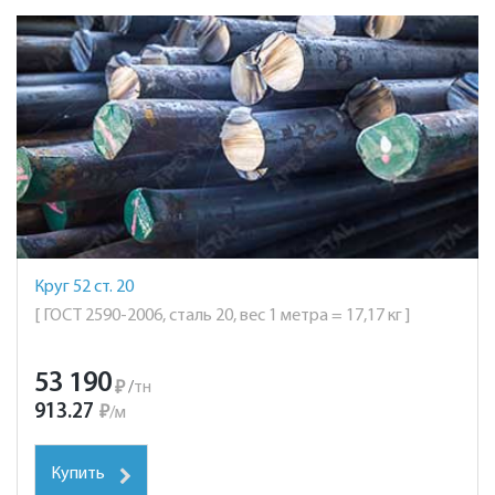
Круг 52 ст. 20
[ ГОСТ 2590-2006, сталь 20, вес 1 метра = 17,17 кг ]
53 190
₽
/
тн
913.27
₽
/
м
Купить