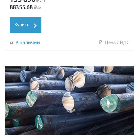
₽
/
тн
88355.68
₽
/
м
Купить
В наличии
₽
Цена с НДС