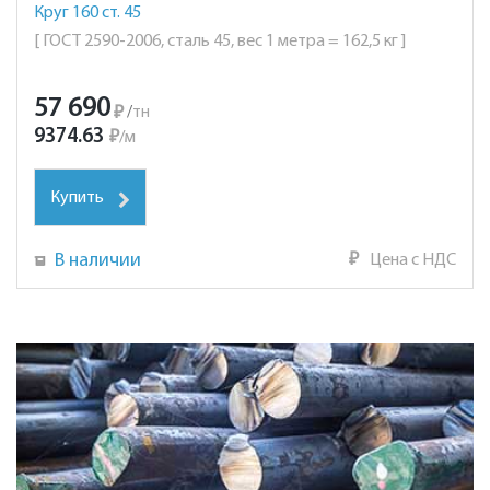
Круг 160 ст. 45
[ ГОСТ 2590-2006, сталь 45, вес 1 метра = 162,5 кг ]
57 690
₽
/
тн
9374.63
₽
/
м
Купить
В наличии
₽
Цена с НДС