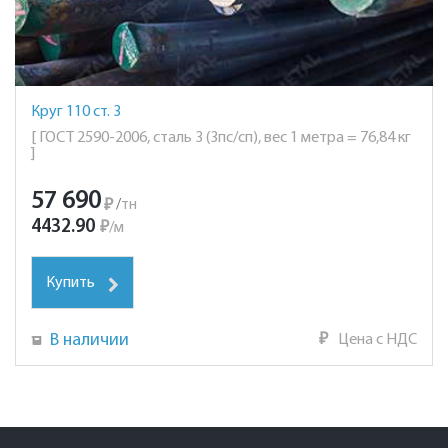
Круг 110 ст. 3
[ ГОСТ 2590-2006, сталь 3 (3пс/сп), вес 1 метра = 76,84 кг
]
57 690
₽
/
тн
4432.90
₽
/
м
Купить
В наличии
₽
Цена с НДС