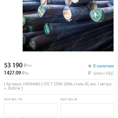
53 190
₽
/
тн
В наличии
1427.09
₽
/
м
₽
Цена с НДС
[ Артикул: Н0564465 | ГОСТ 2590-2006, сталь 45, вес 1 метра
= 26,83 кг ]
кол-во, тн
кол-во, м