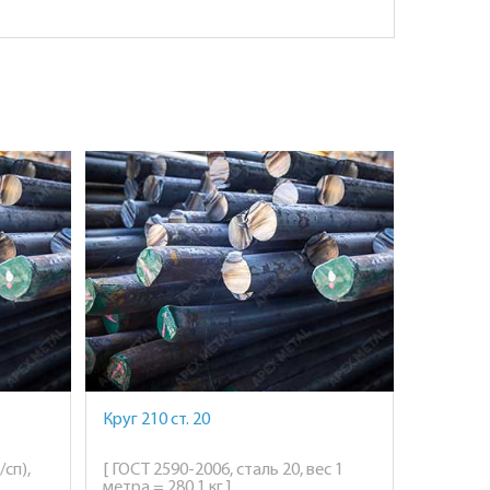
Круг 210 ст. 20
/сп),
[ ГОСТ 2590-2006, сталь 20, вес 1
метра = 280,1 кг ]