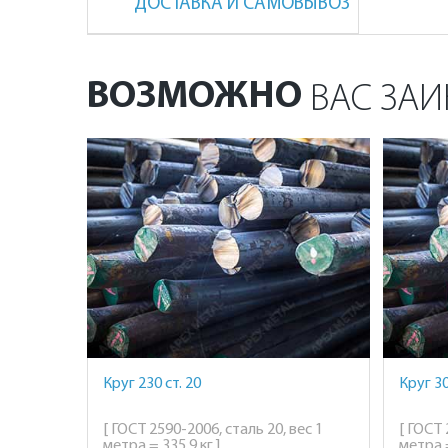
ДОСТАВКА И САМОВЫВОЗ
ВОЗМОЖНО
ВАС ЗАИ
Круг 230 ст. 20
Круг 30
[ ГОСТ 2590-2006, сталь 20, вес 1
[ ГОСТ 
метра = 335,9 кг ]
метра =