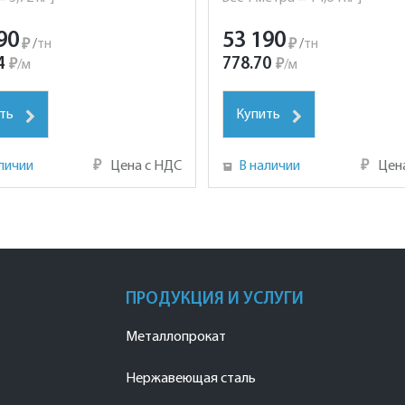
90
53 190
₽
/
тн
₽
/
тн
4
778.70
₽
/
м
₽
/
м
ть
Купить
личии
₽
Цена с НДС
В наличии
₽
Цен
ПРОДУКЦИЯ И УСЛУГИ
Металлопрокат
Нержавеющая сталь