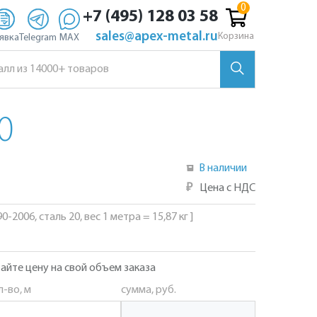
+7 (495) 128 03 58
sales@apex-metal.ru
Корзина
явка
Telegram
MAX
0
В наличии
₽
Цена с НДС
-2006, сталь 20, вес 1 метра = 15,87 кг ]
айте цену на свой объем заказа
л-во, м
сумма, руб.