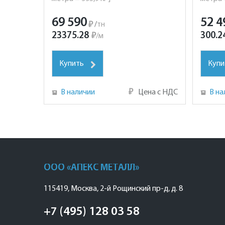
69 590
52 4
₽
/
тн
23375.28
300.2
₽
/
м
Купить
Купи
В наличии
₽
Цена с НДС
В на
ООО «АПЕКС МЕТАЛЛ»
115419
,
Москва
,
2-й Рощинский пр-д, д. 8
+7 (495) 128 03 58