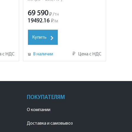
69 590
₽
/
тн
19492.16
₽
/
м
Купить
а с НДС
В наличии
₽
Цена с НДС
ПОКУПАТЕЛЯМ
О компании
Доставка и самовывоз