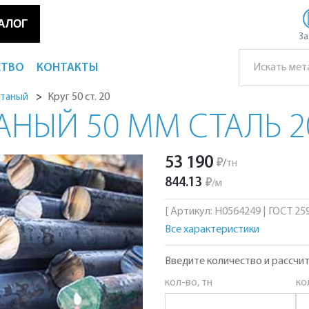
АЛОГ
За
СТВО
КОНТАКТЫ
Круг 50 ст. 20
атаный
АНЫЙ 50 ММ СТАЛЬ 2
53 190
₽
/
тн
844.13
₽
/
м
[ Артикул: Н0564249 | ГОСТ 2590
Все характеристики
Введите количество и рассчит
кол-во, тн
ко