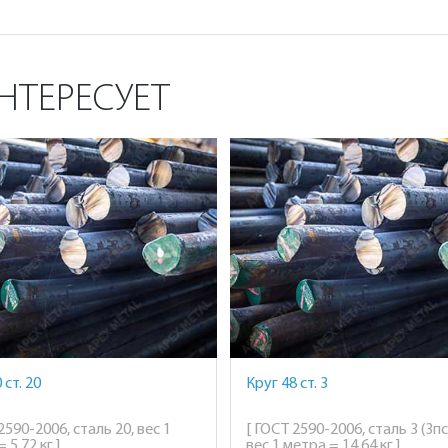
НТЕРЕСУЕТ
 ст. 20
Круг 48 ст. 3
2590-2006, сталь 20, вес 1
[ ГОСТ 2590-2006, сталь 3 (3пс
 5,72 кг ]
вес 1 метра = 14,64 кг ]