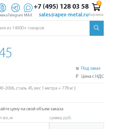
+7 (495) 128 03 58
sales@apex-metal.ru
Корзина
явка
Telegram
MAX
45
Под заказ
₽
Цена с НДС
-2006, сталь 45, вес 1 метра = 778 кг ]
айте цену на свой объем заказа
л-во, м
сумма, руб.