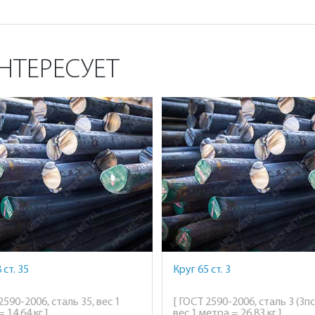
НТЕРЕСУЕТ
 ст. 35
Круг 65 ст. 3
2590-2006, сталь 35, вес 1
[ ГОСТ 2590-2006, сталь 3 (3пс
 14,64 кг ]
вес 1 метра = 26,83 кг ]