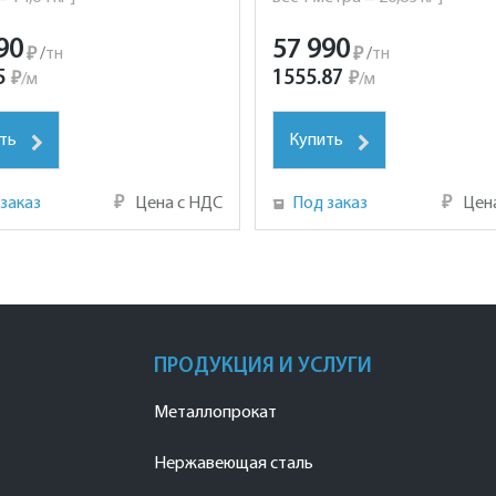
90
57 990
₽
/
тн
₽
/
тн
5
1555.87
₽
/
м
₽
/
м
ть
Купить
заказ
₽
Цена с НДС
Под заказ
₽
Цен
ПРОДУКЦИЯ И УСЛУГИ
Металлопрокат
Нержавеющая сталь