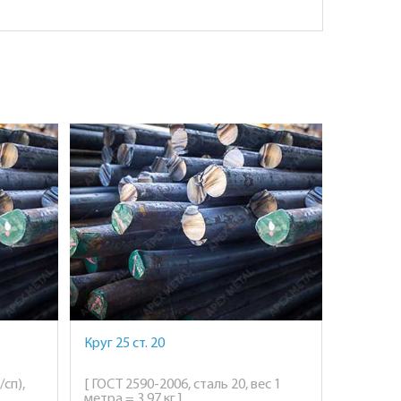
Круг 25 ст. 20
/сп),
[ ГОСТ 2590-2006, сталь 20, вес 1
метра = 3,97 кг ]