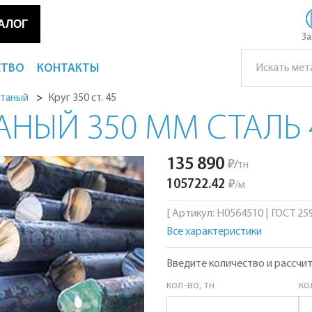
АЛОГ
За
СТВО
КОНТАКТЫ
Круг 350 ст. 45
атаный
АНЫЙ 350 ММ СТАЛЬ 
135 890
₽
/
тн
105722.42
₽
/
м
[ Артикул: Н0564510 | ГОСТ 2590
Все характеристики
Введите количество и рассчит
кол-во, тн
ко