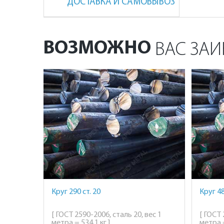
ДОСТАВКА И САМОВЫВОЗ
ВОЗМОЖНО
ВАС ЗАИ
Круг 290 ст. 20
Круг 48
[ ГОСТ 2590-2006, сталь 20, вес 1
[ ГОСТ 
метра = 534,1 кг ]
метра =