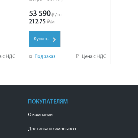
53 590
₽
/
тн
212.75
₽
/
м
Купить
а с НДС
Под заказ
₽
Цена с НДС
ПОКУПАТЕЛЯМ
О компании
Доставка и самовывоз