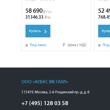
58 690
52 4
₽
/
тн
31346.33
768.4
₽
/
м
Купить
Купи
Под заказ
₽
Цена с НДС
Под 
ООО «АПЕКС МЕТАЛЛ»
115419
,
Москва
,
2-й Рощинский пр-д, д. 8
+7 (495) 128 03 58