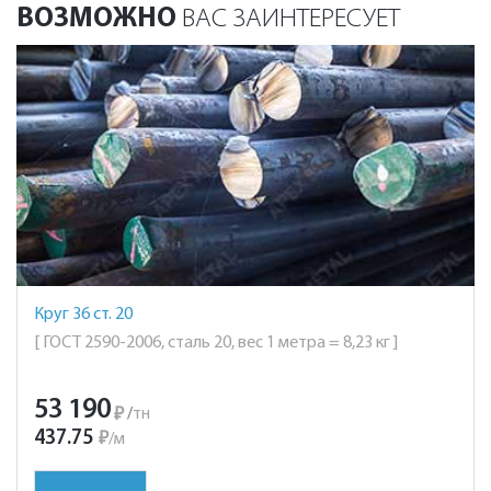
ВОЗМОЖНО
ВАС ЗАИНТЕРЕСУЕТ
Круг 36 ст. 20
[ ГОСТ 2590-2006, сталь 20, вес 1 метра = 8,23 кг ]
53 190
₽
/
тн
437.75
₽
/
м