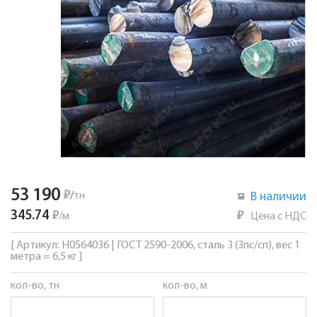
53 190
₽
/
тн
В наличии
345.74
₽
/
м
₽
Цена с НДС
[ Артикул: Н0564036 | ГОСТ 2590-2006, сталь 3 (3пс/сп), вес 1
метра = 6,5 кг ]
кол-во, тн
кол-во, м