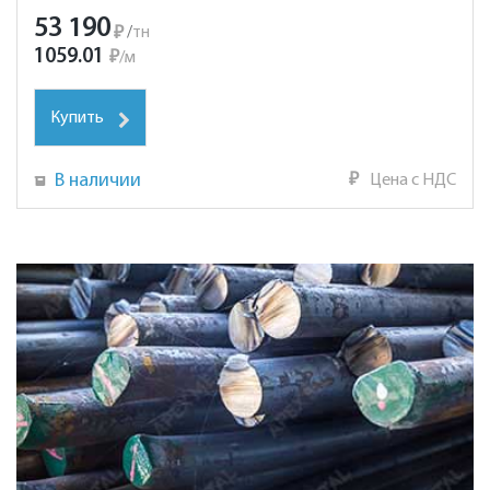
53 190
₽
/
тн
1059.01
₽
/
м
Купить
В наличии
₽
Цена с НДС