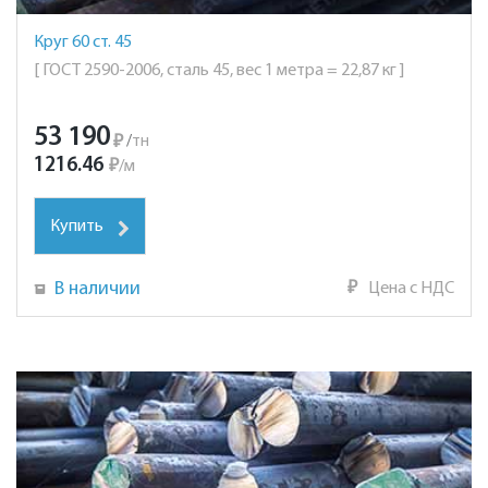
Круг 60 ст. 45
[ ГОСТ 2590-2006, сталь 45, вес 1 метра = 22,87 кг ]
53 190
₽
/
тн
1216.46
₽
/
м
Купить
В наличии
₽
Цена с НДС