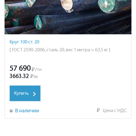
Круг 100 ст. 20
[ ГОСТ 2590-2006, сталь 20, вес 1 метра = 63,5 кг ]
57 690
₽
/
тн
3663.32
₽
/
м
Купить
В наличии
₽
Цена с НДС