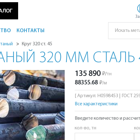
АЛОГ
За
СТВО
КОНТАКТЫ
Круг 320 ст. 45
атаный
АНЫЙ 320 ММ СТАЛЬ 
135 890
₽
/
тн
88355.68
₽
/
м
[ Артикул: Н0598453 | ГОСТ 2590
Все характеристики
Введите количество и рассчит
кол-во, тн
ко