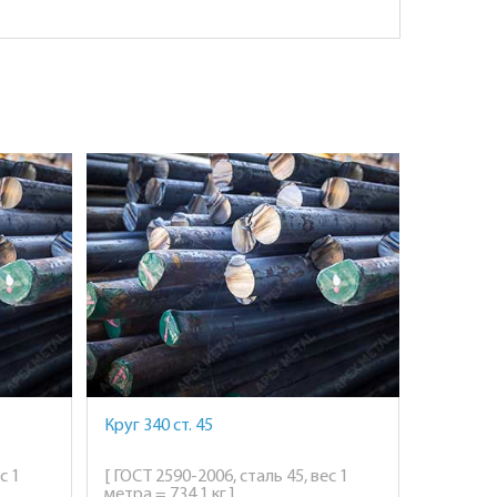
Круг 340 ст. 45
с 1
[ ГОСТ 2590-2006, сталь 45, вес 1
метра = 734,1 кг ]