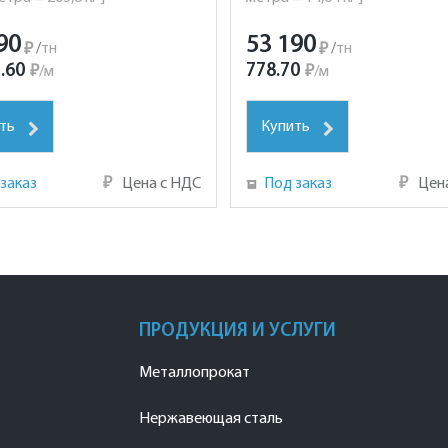
90
53 190
₽
/
тн
₽
/
тн
.60
778.70
₽
/
м
₽
/
м
ть
Купить
заказ
₽
Цена с НДС
Под заказ
₽
Цен
ПРОДУКЦИЯ И УСЛУГИ
Металлопрокат
Нержавеющая сталь