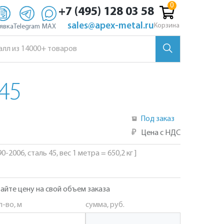
+7 (495) 128 03 58
sales@apex-metal.ru
Корзина
явка
Telegram
MAX
45
Под заказ
₽
Цена с НДС
-2006, сталь 45, вес 1 метра = 650,2 кг ]
айте цену на свой объем заказа
л-во, м
сумма, руб.