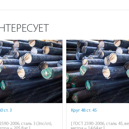
НТЕРЕСУЕТ
0 ст. 3
Круг 48 ст. 45
2590-2006, сталь 3 (3пс/сп),
[ ГОСТ 2590-2006, сталь 45, ве
етра = 205,8 кг ]
метра = 14,64 кг ]