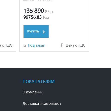
135 890
₽
/
тн
99756.85
₽
/
м
Купить
а с НДС
Под заказ
₽
Цена с НДС
ПОКУПАТЕЛЯМ
О компании
Доставка и самовывоз