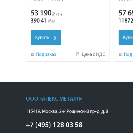
53 190
57 6
₽
/
тн
390.41
11872
₽
/
м
Купить
Купи
Под заказ
₽
Цена с НДС
Под 
ООО «АПЕКС МЕТАЛЛ»
115419
,
Москва
,
2-й Рощинский пр-д, д. 8
+7 (495) 128 03 58