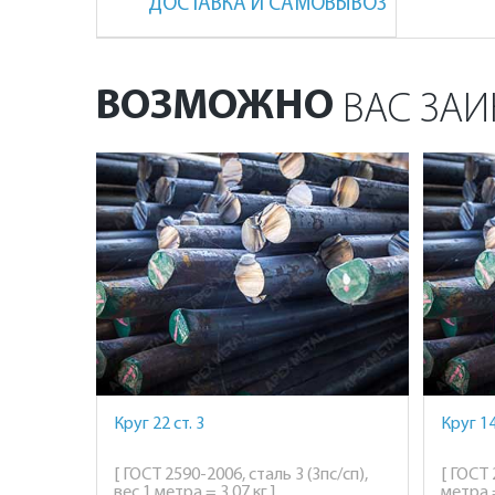
ДОСТАВКА И САМОВЫВОЗ
ВОЗМОЖНО
ВАС ЗАИ
Круг 22 ст. 3
Круг 14
[ ГОСТ 2590-2006, сталь 3 (3пс/сп),
[ ГОСТ 
вес 1 метра = 3,07 кг ]
метра =