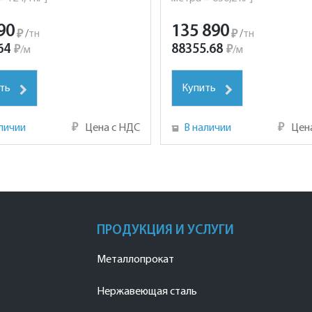
90
135 890
₽
/
тн
₽
/
тн
64
88355.68
₽
/
м
₽
/
м
ть
Купить
личии
₽
Цена с НДС
В наличии
₽
Цен
ПРОДУКЦИЯ И УСЛУГИ
Металлопрокат
Нержавеющая сталь