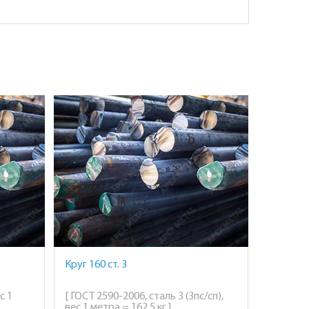
Круг 160 ст. 3
с 1
[ ГОСТ 2590-2006, сталь 3 (3пс/сп),
вес 1 метра = 162,5 кг ]