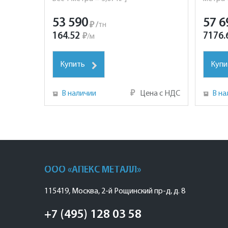
53 590
57 6
₽
/
тн
164.52
7176.
₽
/
м
Купить
Купи
В наличии
₽
Цена с НДС
В на
ООО «АПЕКС МЕТАЛЛ»
115419
,
Москва
,
2-й Рощинский пр-д, д. 8
+7 (495) 128 03 58