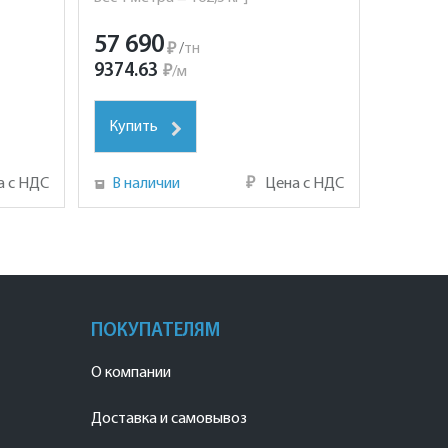
57 690
₽
/
тн
9374.63
₽
/
м
Купить
а с НДС
В наличии
₽
Цена с НДС
ПОКУПАТЕЛЯМ
О компании
Доставка и самовывоз