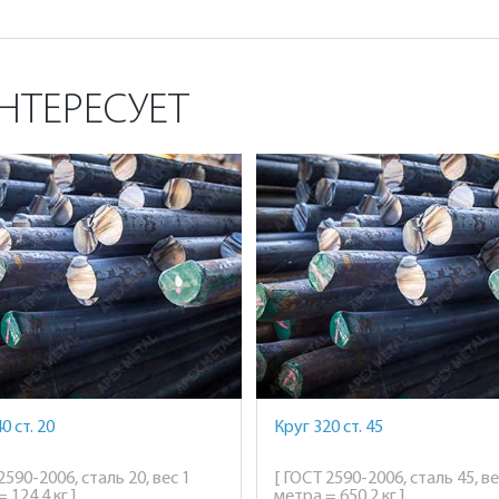
НТЕРЕСУЕТ
0 ст. 20
Круг 320 ст. 45
2590-2006, сталь 20, вес 1
[ ГОСТ 2590-2006, сталь 45, ве
 124,4 кг ]
метра = 650,2 кг ]