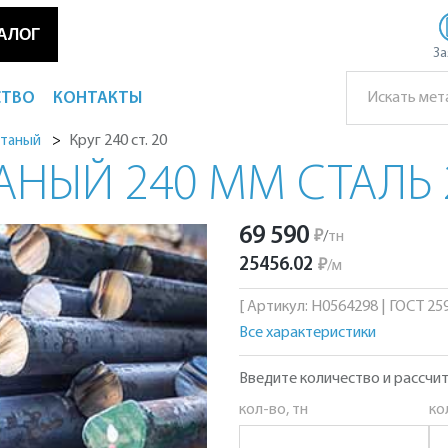
АЛОГ
За
СТВО
КОНТАКТЫ
Круг 240 ст. 20
атаный
АНЫЙ 240 ММ СТАЛЬ 
69 590
₽
/
тн
25456.02
₽
/
м
[ Артикул: Н0564298 | ГОСТ 2590
Все характеристики
Введите количество и рассчит
кол-во, тн
ко