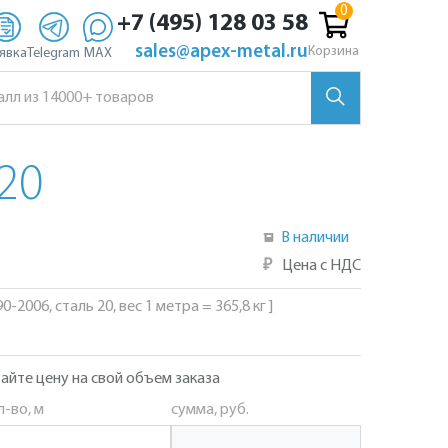
+7 (495) 128 03 58
sales@apex-metal.ru
Корзина
явка
Telegram
MAX
20
В наличии
₽
Цена с НДС
-2006, сталь 20, вес 1 метра = 365,8 кг ]
айте цену на свой объем заказа
л-во, м
сумма, руб.