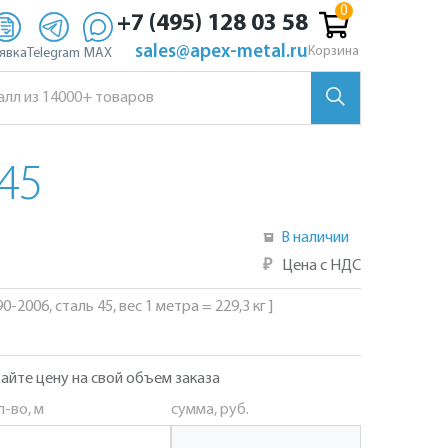
+7 (495) 128 03 58
sales@apex-metal.ru
Корзина
явка
Telegram
MAX
45
В наличии
₽
Цена с НДС
-2006, сталь 45, вес 1 метра = 229,3 кг ]
айте цену на свой объем заказа
л-во, м
сумма, руб.