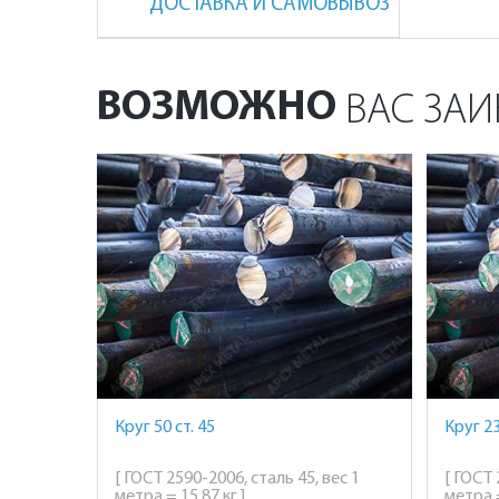
ДОСТАВКА И САМОВЫВОЗ
ВОЗМОЖНО
ВАС ЗАИ
Круг 50 ст. 45
Круг 23
[ ГОСТ 2590-2006, сталь 45, вес 1
[ ГОСТ 
метра = 15,87 кг ]
метра =