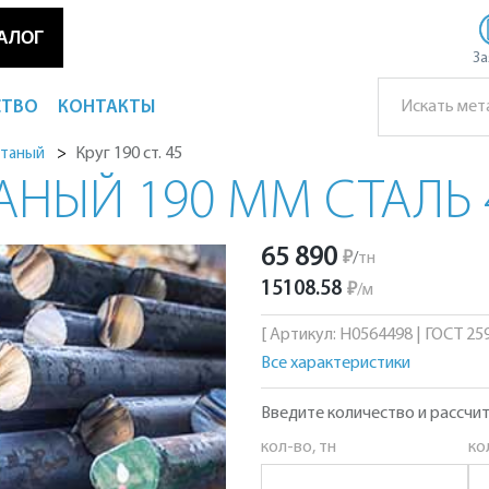
АЛОГ
За
СТВО
КОНТАКТЫ
Круг 190 ст. 45
атаный
АНЫЙ 190 ММ СТАЛЬ 
65 890
₽
/
тн
15108.58
₽
/
м
[ Артикул: Н0564498 | ГОСТ 2590
Все характеристики
Введите количество и рассчит
кол-во, тн
ко