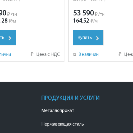
90
53 590
₽
/
тн
₽
/
тн
.28
164.52
₽
/
м
₽
/
м
ть
Купить
личии
₽
Цена с НДС
В наличии
₽
Цен
ПРОДУКЦИЯ И УСЛУГИ
Металлопрокат
Нержавеющая сталь