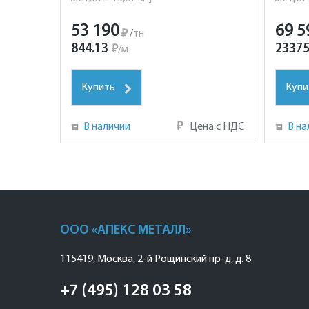
53 190
69 5
₽
/
тн
844.13
23375
₽
/
м
Купить
Купи
В наличии
₽
Цена с НДС
В на
ООО «АПЕКС МЕТАЛЛ»
115419
,
Москва
,
2-й Рощинский пр-д, д. 8
+7 (495) 128 03 58