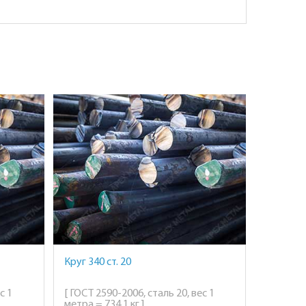
Круг 340 ст. 20
с 1
[ ГОСТ 2590-2006, сталь 20, вес 1
метра = 734,1 кг ]