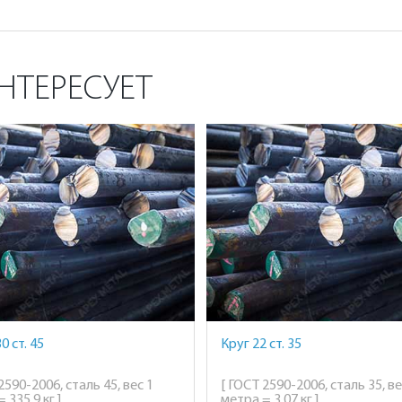
НТЕРЕСУЕТ
0 ст. 45
Круг 22 ст. 35
2590-2006, сталь 45, вес 1
[ ГОСТ 2590-2006, сталь 35, ве
 335,9 кг ]
метра = 3,07 кг ]