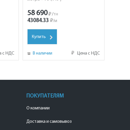
58 690
₽
/
тн
43084.33
₽
/
м
Купить
а с НДС
В наличии
₽
Цена с НДС
ПОКУПАТЕЛЯМ
О компании
Доставка и самовывоз