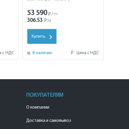
53 590
₽
/
тн
306.53
₽
/
м
Купить
а с НДС
В наличии
₽
Цена с НДС
ПОКУПАТЕЛЯМ
О компании
Доставка и самовывоз