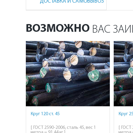
ДОСТАВКА И САМОВЫВОЗ
ВОЗМОЖНО
ВАС ЗАИ
Круг 120 ст. 45
Круг 25
[ ГОСТ 2590-2006, сталь 45, вес 1
[ ГОСТ 
метра = 91,44 кг ]
метра =