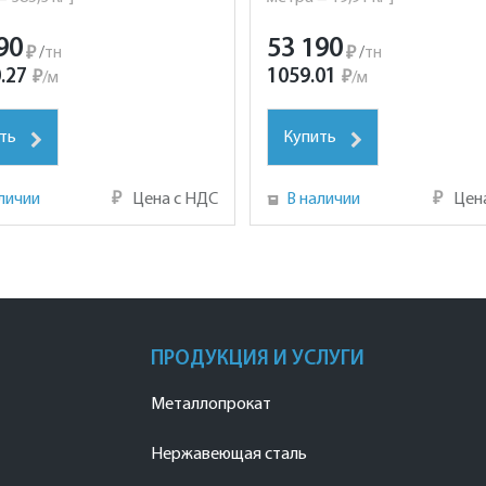
90
53 190
₽
/
тн
₽
/
тн
.27
1059.01
₽
/
м
₽
/
м
ть
Купить
личии
₽
Цена с НДС
В наличии
₽
Цен
ПРОДУКЦИЯ И УСЛУГИ
Металлопрокат
Нержавеющая сталь