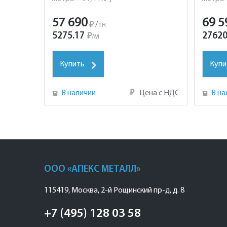
57 690
69 5
₽
/
тн
5275.17
27620
₽
/
м
Купить
Купи
В наличии
₽
Цена с НДС
В на
ООО «АПЕКС МЕТАЛЛ»
115419
,
Москва
,
2-й Рощинский пр-д, д. 8
+7 (495) 128 03 58