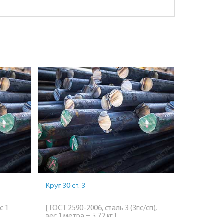
Круг 30 ст. 3
с 1
[ ГОСТ 2590-2006, сталь 3 (3пс/сп),
вес 1 метра = 5,72 кг ]