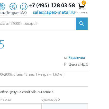
+7 (495) 128 03 58
sales@apex-metal.ru
Корзина
явка
Telegram
MAX
5
В наличии
₽
Цена с НДС
-2006, сталь 45, вес 1 метра = 1,63 кг ]
айте цену на свой объем заказа
л-во, м
сумма, руб.