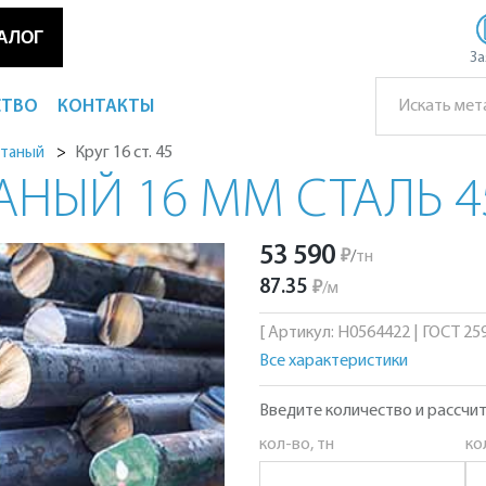
АЛОГ
За
СТВО
КОНТАКТЫ
Круг 16 ст. 45
атаный
АНЫЙ 16 ММ СТАЛЬ 4
53 590
₽
/
тн
87.35
₽
/
м
[ Артикул: Н0564422 | ГОСТ 2590
Все характеристики
Введите количество и рассчит
кол-во, тн
ко