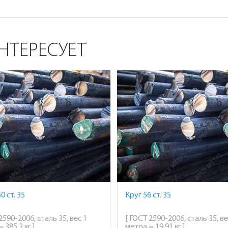
НТЕРЕСУЕТ
0 ст. 35
Круг 56 ст. 35
2590-2006, сталь 35, вес 1
[ ГОСТ 2590-2006, сталь 35, ве
 385,3 кг ]
метра = 19,91 кг ]