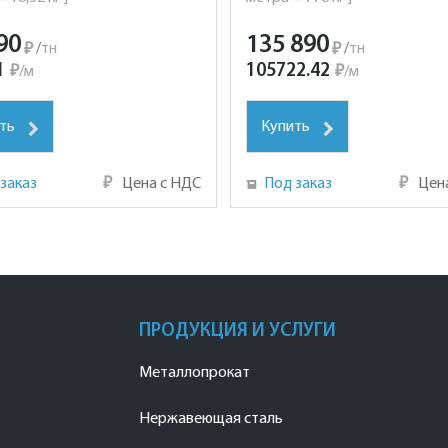
90
135 890
₽
/
тн
₽
/
тн
1
105722.42
₽
/
м
₽
/
м
ть
Купить
заказ
₽
Цена с НДС
Под заказ
₽
Цен
ПРОДУКЦИЯ И УСЛУГИ
Металлопрокат
Нержавеющая сталь