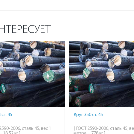
НТЕРЕСУЕТ
 ст. 45
Круг 350 ст. 45
2590-2006, сталь 45, вес 1
[ ГОСТ 2590-2006, сталь 45, ве
 18,52 кг ]
метра = 778 кг ]