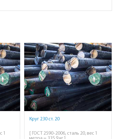
Круг 230 ст. 20
с 1
[ ГОСТ 2590-2006, сталь 20, вес 1
метра = 335,9 кг ]