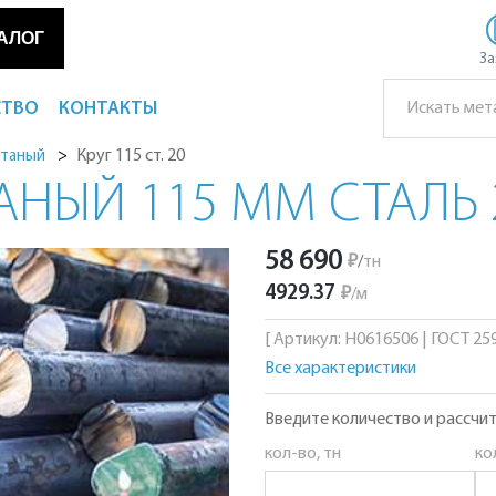
АЛОГ
За
СТВО
КОНТАКТЫ
Круг 115 ст. 20
атаный
АНЫЙ 115 ММ СТАЛЬ 
58 690
₽
/
тн
4929.37
₽
/
м
[ Артикул: Н0616506 | ГОСТ 2590
Все характеристики
Введите количество и рассчит
кол-во, тн
ко