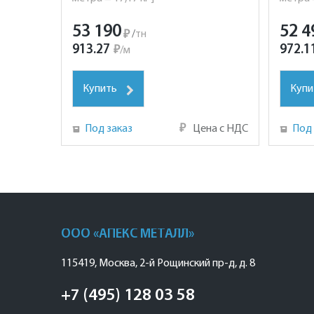
53 190
52 4
₽
/
тн
913.27
972.1
₽
/
м
Купить
Купи
Под заказ
₽
Цена с НДС
Под 
ООО «АПЕКС МЕТАЛЛ»
115419
,
Москва
,
2-й Рощинский пр-д, д. 8
+7 (495) 128 03 58