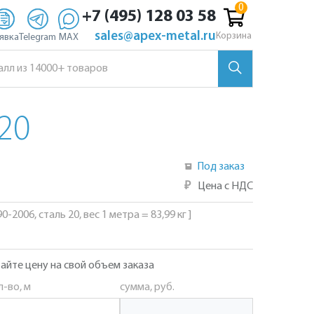
+7 (495) 128 03 58
sales@apex-metal.ru
Корзина
явка
Telegram
MAX
20
Под заказ
₽
Цена с НДС
-2006, сталь 20, вес 1 метра = 83,99 кг ]
айте цену на свой объем заказа
л-во, м
сумма, руб.