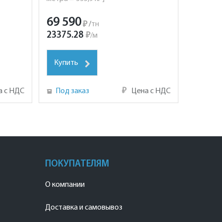
69 590
₽
/
тн
23375.28
₽
/
м
Купить
а с НДС
Под заказ
₽
Цена с НДС
ПОКУПАТЕЛЯМ
О компании
Доставка и самовывоз