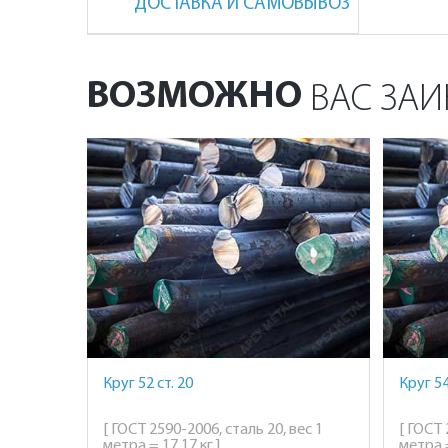
ДОСТАВКА И САМОВЫВОЗ
ВОЗМОЖНО
ВАС ЗАИ
Круг 52 ст. 20
Круг 54
[ ГОСТ 2590-2006, сталь 20, вес 1
[ ГОСТ 
метра = 17,17 кг ]
метра =