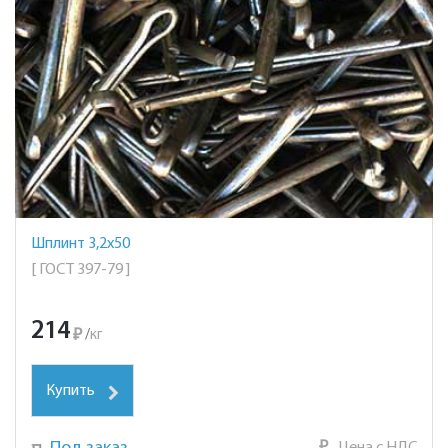
Шплинт 3,2х50
[ ГОСТ 397-79 ]
214
₽
/
кг
Купить