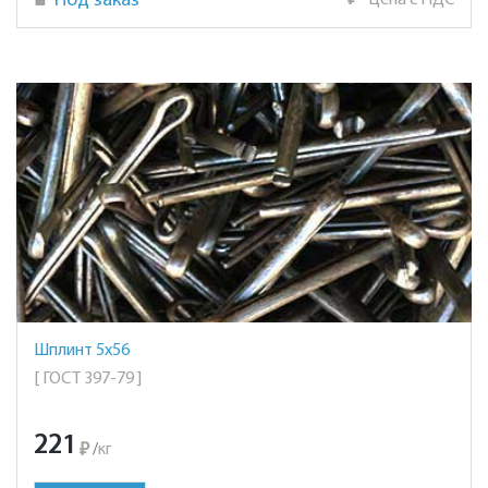
Под заказ
₽
Цена с НДС
Шплинт 5х56
[ ГОСТ 397-79 ]
221
₽
/
кг