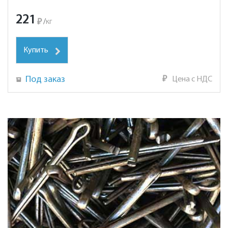
221
₽
/
кг
Купить
Под заказ
₽
Цена с НДС