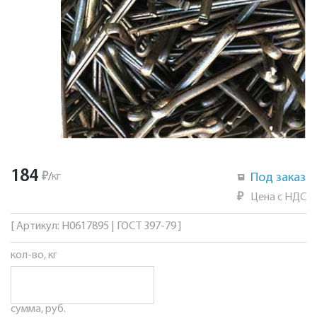
184
₽
/
кг
Под заказ
₽
Цена с НДС
[ Артикул: Н0617895 | ГОСТ 397-79 ]
кол-во, кг
сумма, руб.