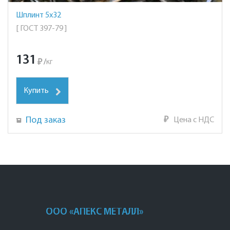
Шплинт 5х32
[ ГОСТ 397-79 ]
131
₽
/
кг
Купить
Под заказ
₽
Цена с НДС
ООО «АПЕКС МЕТАЛЛ»