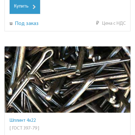
Купить
Под заказ
₽
Цена с НДС
Шплинт 4х22
[ ГОСТ 397-79 ]