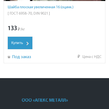
Шайба плоская увеличенная 16 (оцинк.)
[ ГОСТ 6958-70, DIN 9021 ]
133
₽
/
кг
Купить
Под заказ
₽
Цена с НДС
ООО «АПЕКС МЕТАЛЛ»