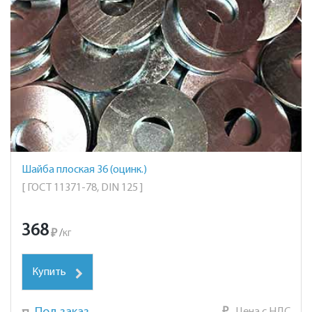
Шайба плоская 36 (оцинк.)
[ ГОСТ 11371-78, DIN 125 ]
368
₽
/
кг
Купить