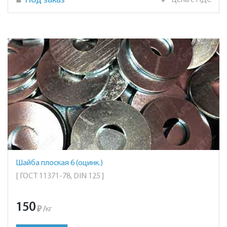
Под заказ
₽
Цена с НДС
Шайба плоская 6 (оцинк.)
[ ГОСТ 11371-78, DIN 125 ]
150
₽
/
кг