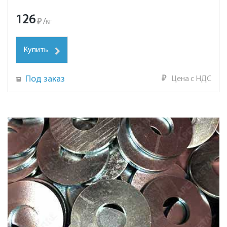
126
₽
/
кг
Купить
Под заказ
₽
Цена с НДС