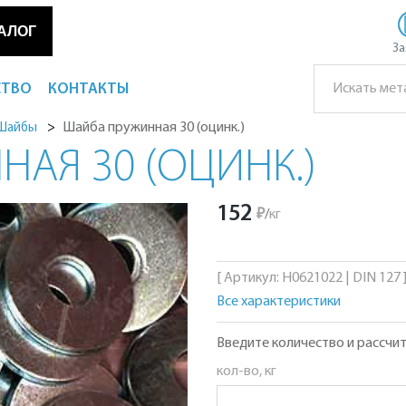
АЛОГ
За
СТВО
КОНТАКТЫ
Шайба пружинная 30 (оцинк.)
Шайбы
АЯ 30 (ОЦИНК.)
152
₽
/
кг
[ Артикул: Н0621022 | DIN 127 
Все характеристики
Введите количество и рассчит
кол-во, кг