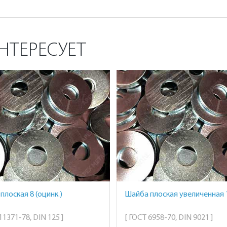
НТЕРЕСУЕТ
плоская 8 (оцинк.)
Шайба плоская увеличенная 
11371-78, DIN 125 ]
[ ГОСТ 6958-70, DIN 9021 ]