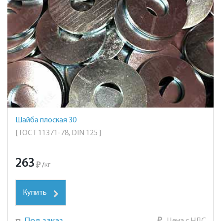
Шайба плоская 30
[ ГОСТ 11371-78, DIN 125 ]
263
₽
/
кг
Купить