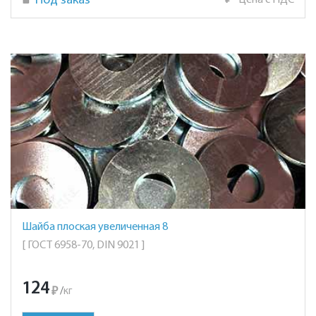
Под заказ
₽
Цена с НДС
Шайба плоская увеличенная 8
[ ГОСТ 6958-70, DIN 9021 ]
124
₽
/
кг