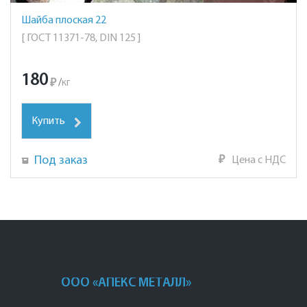
Шайба плоская 22
[ ГОСТ 11371-78, DIN 125 ]
180
₽
/
кг
Купить
Под заказ
₽
Цена с НДС
ООО «АПЕКС МЕТАЛЛ»