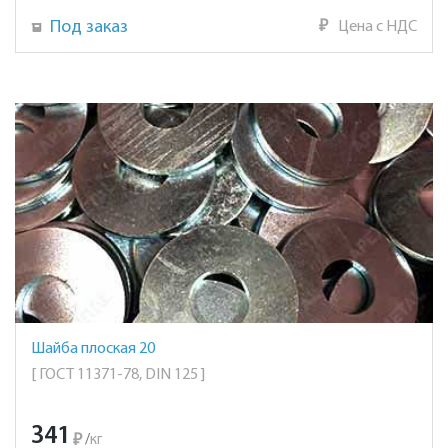
Под заказ
₽
Цена с НДС
Шайба плоская 20
[ ГОСТ 11371-78, DIN 125 ]
341
₽
/
кг