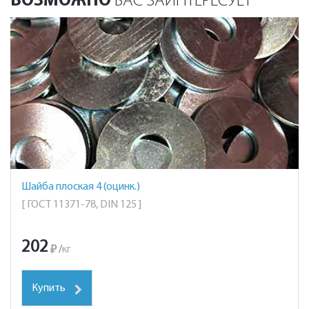
ВОЗМОЖНО
ВАС ЗАИНТЕРЕСУЕТ
Шайба плоская 4 (оцинк.)
[ ГОСТ 11371-78, DIN 125 ]
202
₽
/
кг
Купить