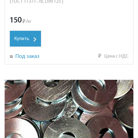
[ ГОСТ 11371-78, DIN 125 ]
150
₽
/
кг
Купить
Под заказ
₽
Цена с НДС