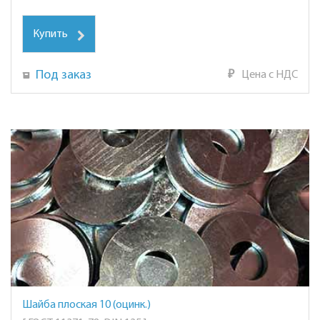
Купить
Под заказ
₽
Цена с НДС
Шайба плоская 10 (оцинк.)