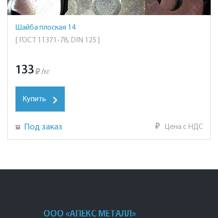
Шайба плоская 14
[ ГОСТ 11371-78, DIN 125 ]
133
₽
/
кг
Купить
Под заказ
₽
Цена с НДС
ООО «АПЕКС МЕТАЛЛ»