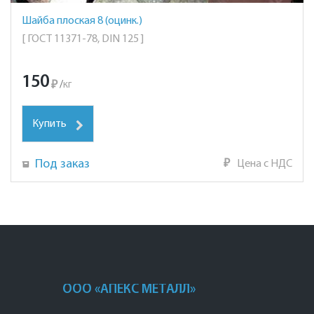
Шайба плоская 8 (оцинк.)
[ ГОСТ 11371-78, DIN 125 ]
150
₽
/
кг
Купить
Под заказ
₽
Цена с НДС
ООО «АПЕКС МЕТАЛЛ»