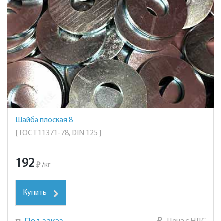
Шайба плоская 8
[ ГОСТ 11371-78, DIN 125 ]
192
₽
/
кг
Купить