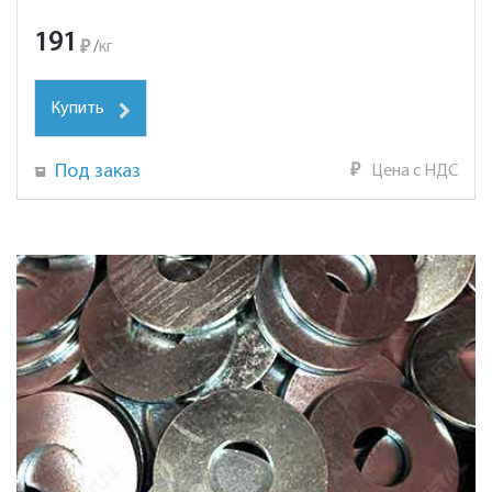
191
₽
/
кг
Купить
Под заказ
₽
Цена с НДС