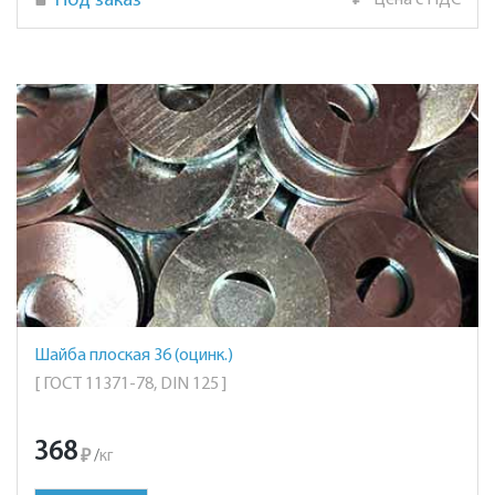
Под заказ
₽
Цена с НДС
Шайба плоская 36 (оцинк.)
[ ГОСТ 11371-78, DIN 125 ]
368
₽
/
кг